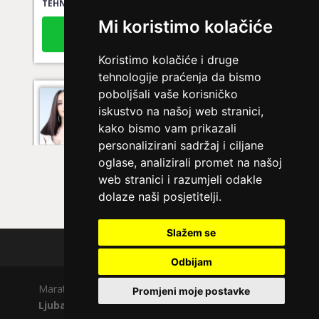
Broj tel: 064/600-600
Mi koristimo kolačiće
tel:0,93€ - mob:1,12€ min
Koristimo kolačiće i druge
tehnologije praćenja da bismo
poboljšali vaše korisničko
KRISTINA
/ Kod 160
iskustvo na našoj web stranici,
Ljubavni savjetnik je zauzet
kako bismo vam prikazali
personalizirani sadržaj i ciljane
TEHNIKE:
tarot za ljubav
oglase, analizirali promet na našoj
Broj tel: 064/600-600
web stranici i razumjeli odakle
tel:0,93€ - mob:1,12€ min
dolaze naši posjetitelji.
Slažem se
Polica privatnosti
VESNA
/ Kod 05
Odbijam
Ljubavni savjetnik je slobodan
Maratela mreže d.o.o., 072700700, +18 Copyright Ⓒ
Promjeni moje postavke
TEHNIKE:
ljubavni tarot, izrada runskih amajlija
Ljubavno.com
| Usluge smiju koristiti osobe starije