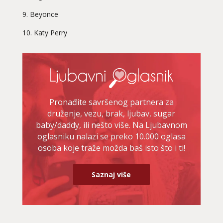
9. Beyonce
10. Katy Perry
Pronađite savršenog partnera za
druženje, vezu, brak, ljubav, sugar
baby/daddy, ili nešto više. Na Ljubavnom
oglasniku nalazi se preko 10.000 oglasa
osoba koje traže možda baš isto što i ti!
Saznaj više