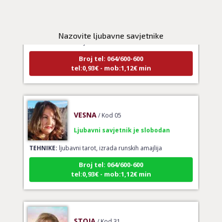
KRISTINA
/ Kod 160
Ljubavni savjetnik je zauzet
Nazovite ljubavne savjetnike
TEHNIKE:
tarot za ljubav
Broj tel: 064/600-600
tel:0,93€ - mob:1,12€ min
VESNA
/ Kod 05
Ljubavni savjetnik je slobodan
TEHNIKE:
ljubavni tarot, izrada runskih amajlija
Broj tel: 064/600-600
tel:0,93€ - mob:1,12€ min
STOJA
/ Kod 31