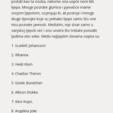
postati kao ta osoba, nekome ona uopće neće biti
lijepa. Mnoge poznate glumice i pjevačice mame
svojom ljepotom, ocjenjuju ih, ali postoje i mnoge
druge djevojke koje su jednako lijepe samo što one
nisu poznate javnosti. Međutim, nije stvar samo u
vanjskoj ljepoti već i ono unutra što trebate ponuditi
ljudima oko sebe. Među najljepšim ženama svijeta su:
1. Scarlett Johansson
2. Rihanna
3. Heidi Klum
4. Charlize Theron
5. Gisele Bundchen
6. Allison Stokke.
7. Kiira Kopri,
8. Angelina Jolie