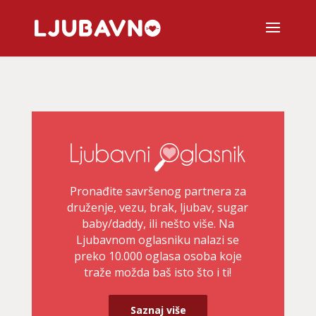
Pronađite savršenog partnera za
druženje, vezu, brak, ljubav, sugar
baby/daddy, ili nešto više. Na
Ljubavnom oglasniku nalazi se
preko 10.000 oglasa osoba koje
traže možda baš isto što i ti!
Saznaj više