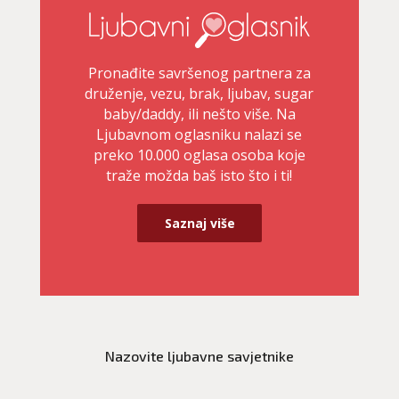
Pronađite savršenog partnera za
druženje, vezu, brak, ljubav, sugar
baby/daddy, ili nešto više. Na
Ljubavnom oglasniku nalazi se
preko 10.000 oglasa osoba koje
traže možda baš isto što i ti!
Saznaj više
DINA
/ Kod 38
Ljubavni savjetnik je zauzet
Nazovite ljubavne savjetnike
TEHNIKE:
ljubavni savjeti