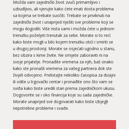
Možda vam zajednički život zvuči primamljivo i
uzbudljivo, ali vjerujte kako ćete imati dosta problema
sa kojima se trebate suočiti. Trebate se priviknuti na
zajednički život i unaprijed riješiti sve probleme koji se
mogu dogoditi. Više nista sami i možda ćete u jednom
trenutku poželjeti trenutak za sebe. Morate si to reći
kako biste mogli u bilo kojem trenutku otići i smiriti se
u drugoj prostoriji. Morate se osjećati ugodno u stanu,
bez obzira s kime živite. Ne smijete zaboraviti ni na
svoje prijatelje. Pronađite vremena za njih, baš onako
kako ste pronašli vremena za vašeg partnera dok ste
živjeli odvojeno. Prelistajte nekoliko časopisa za dizajni
ili odite u trgovački centar i pronađite ono što vam se
sviđa kako biste uredili stan prema zajedničkom ukusu.
Dogovorite se i oko financija koje su sada zajedničke.
Morate unaprijed sve dogovarati kako biste izbjegli
nepotrebne probleme i svađe.