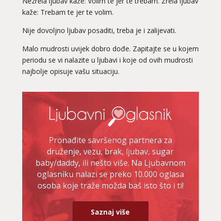
Nezrela ljubav kaže: Volim te jer te trebam. Zrela ljubav
kaže: Trebam te jer te volim.
Nije dovoljno ljubav posaditi, treba je i zalijevati.
Malo mudrosti uvijek dobro dođe. Zapitajte se u kojem
periodu se vi nalazite u ljubavi i koje od ovih mudrosti
najbolje opisuje vašu situaciju.
Pronađite savršenog partnera za
druženje, vezu, brak, ljubav, sugar
baby/daddy, ili nešto više. Na Ljubavnom
oglasniku nalazi se preko 10.000 oglasa
osoba koje traže možda baš isto što i ti!
Saznaj više