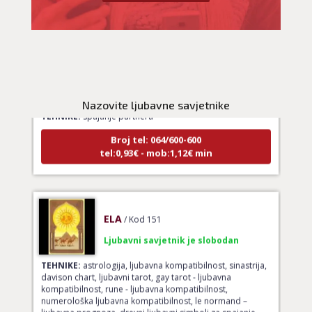
LUCIJA
/ Kod #136
Ljubavni savjetnik je zauzet
Nazovite ljubavne savjetnike
TEHNIKE:
spajanje partnera
Broj tel: 064/600-600
tel:0,93€ - mob:1,12€ min
ELA
/ Kod 151
Ljubavni savjetnik je slobodan
TEHNIKE:
astrologija, ljubavna kompatibilnost, sinastrija,
davison chart, ljubavni tarot, gay tarot - ljubavna
kompatibilnost, rune - ljubavna kompatibilnost,
numerološka ljubavna kompatibilnost, le normand –
ljubavna prognoza, drevni ljubavni simboli za spajanje