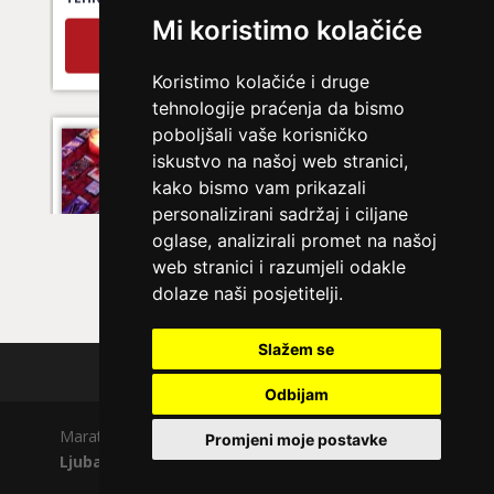
Mi koristimo kolačiće
Broj tel: 064/600-600
tel:0,93€ - mob:1,12€ min
Koristimo kolačiće i druge
tehnologije praćenja da bismo
poboljšali vaše korisničko
LUCIJA
/ Kod #136
iskustvo na našoj web stranici,
Ljubavni savjetnik je zauzet
kako bismo vam prikazali
personalizirani sadržaj i ciljane
TEHNIKE:
spajanje partnera
oglase, analizirali promet na našoj
Broj tel: 064/600-600
web stranici i razumjeli odakle
tel:0,93€ - mob:1,12€ min
dolaze naši posjetitelji.
Slažem se
Polica privatnosti
ELA
/ Kod 151
Odbijam
Ljubavni savjetnik je slobodan
Maratela mreže d.o.o., 072700700, +18 Copyright Ⓒ
Promjeni moje postavke
TEHNIKE:
astrologija, ljubavna kompatibilnost, sinastrija,
Ljubavno.com
| Usluge smiju koristiti osobe starije
davison chart, ljubavni tarot, gay tarot - ljubavna
od +18 godina.