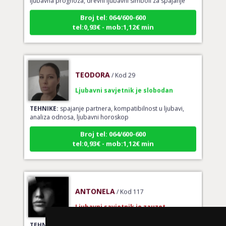
Broj tel: 064/600-600
tel:0,93€ - mob:1,12€ min
TEODORA
/ Kod 29
Ljubavni savjetnik je slobodan
TEHNIKE:
spajanje partnera, kompatibilnost u ljubavi,
analiza odnosa, ljubavni horoskop
Broj tel: 064/600-600
tel:0,93€ - mob:1,12€ min
ANTONELA
/ Kod 117
Ljubavni savjetnik je zauzet
TEHNIKE:
tarot za ljubav