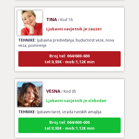
TINA
/ Kod 16
Ljubavni savjetnik je zauzet
TEHNIKE:
ljubavna predviđanja, budućnost veze, nova
veza, pomirenje
Broj tel: 064/600-600
tel:0,93€ - mob:1,12€ min
VESNA
/ Kod 05
Ljubavni savjetnik je slobodan
TEHNIKE:
ljubavni tarot, izrada runskih amajlija
Broj tel: 064/600-600
tel:0,93€ - mob:1,12€ min