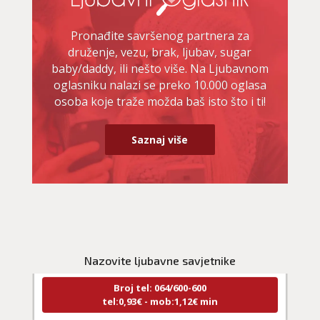
Pronađite savršenog partnera za
druženje, vezu, brak, ljubav, sugar
baby/daddy, ili nešto više. Na Ljubavnom
oglasniku nalazi se preko 10.000 oglasa
osoba koje traže možda baš isto što i ti!
Saznaj više
LUCIJA
/ Kod #136
Ljubavni savjetnik je zauzet
TEHNIKE:
spajanje partnera
Nazovite ljubavne savjetnike
Broj tel: 064/600-600
tel:0,93€ - mob:1,12€ min