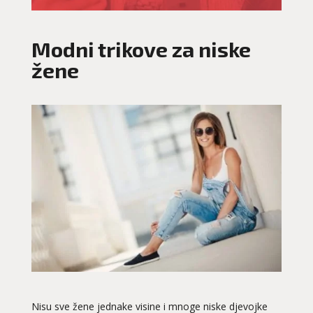
Modni trikove za niske
žene
Nisu sve žene jednake visine i mnoge niske djevojke