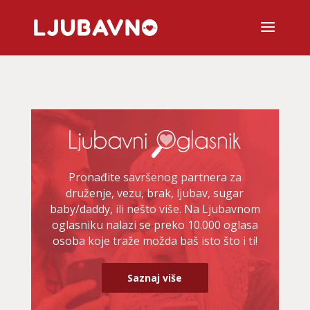
Pronađite savršenog partnera za
druženje, vezu, brak, ljubav, sugar
baby/daddy, ili nešto više. Na Ljubavnom
oglasniku nalazi se preko 10.000 oglasa
osoba koje traže možda baš isto što i ti!
Saznaj više