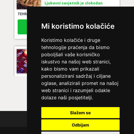
TEHNIKE:
tarot za ljubav
Broj tel: 064/600-600
tel:0,93€ - mob:1,12€ min
Mi koristimo kolačiće
Koristimo kolačiće i druge
tehnologije praćenja da bismo
LUCIJA
/ Kod #136
poboljšali vaše korisničko
iskustvo na našoj web stranici,
Ljubavni savjetnik je zauzet
kako bismo vam prikazali
TEHNIKE:
spajanje partnera
personalizirani sadržaj i ciljane
Broj tel: 064/600-600
oglase, analizirali promet na našoj
tel:0,93€ - mob:1,12€ min
web stranici i razumjeli odakle
dolaze naši posjetitelji.
Slažem se
ŽANA
/ Kod 135
Polica privatnosti
Odbijam
Ljubavni savjetnik je zauzet