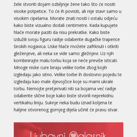
žele stvoriti dojam ozbiljnije žene tako što će nositi
visoke potpetice. To će ih povisiti, ali nije stavr samo u
visokim cipelama. Morate znati nositi i ostalu odjeću
kako biste vizualno dodali centimetre. Kada kupujete
hlače morate paziti da nisu prekratke. Kako biste
izdužili svoju figuru radije odaberite dugačke traperice
širokih nogavica. Uske hlače možete zafrknuti i otkriti
gleženjeve, ali neka se vide samo gležnjevi. Uz njih
kombinirajte malu torbu koja se neće previše isticati.
Mnoge niske cure biraju velike torbe zbog kojih
izgledaju jako sitno. Velike torbe ih doslovno pojedu te
izgledaju kao male djevojčice koje su mami ukrale
torbu. Nemojte pretjerivati niti sa bojama već radije
odaberite slične boje kako biste stvorili neprekidnu
vertikalnu liniju. Suknje neka budu iznad koljena te
haljine otvorenog gornjeg dijela učinit će pravu stvar.