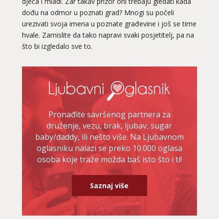
djeca i mladi. Zar takav prizor oni trebaju gledati kada
dođu na odmor u poznati grad? Mnogi su počeli
urezivati svoja imena u poznate građevine i još se time
hvale. Zamislite da tako napravi svaki posjetitelj, pa na
što bi izgledalo sve to.
Pronađite savršenog partnera za
druženje, vezu, brak, ljubav, sugar
baby/daddy, ili nešto više. Na Ljubavnom
oglasniku nalazi se preko 10.000 oglasa
osoba koje traže možda baš isto što i ti!
Saznaj više