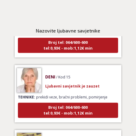
NIVES
/ Kod 20
Ljubavni savjetnik je zauzet
TEHNIKE:
ljubavna očekivanja, smjer u kojem ide veza
Nazovite ljubavne savjetnike
Broj tel: 064/600-600
tel:0,93€ - mob:1,12€ min
DENI
/ Kod 15
Ljubavni savjetnik je zauzet
TEHNIKE:
prekidi veze, bračni problemi, pomirjenje
Broj tel: 064/600-600
tel:0,93€ - mob:1,12€ min