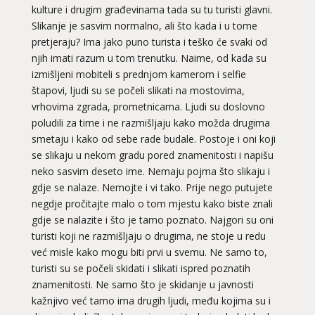
kulture i drugim građevinama tada su tu turisti glavni.
Slikanje je sasvim normalno, ali što kada i u tome
pretjeraju? Ima jako puno turista i teško će svaki od
njih imati razum u tom trenutku. Naime, od kada su
izmišljeni mobiteli s prednjom kamerom i selfie
štapovi, ljudi su se počeli slikati na mostovima,
vrhovima zgrada, prometnicama. Ljudi su doslovno
poludili za time i ne razmišljaju kako možda drugima
smetaju i kako od sebe rade budale. Postoje i oni koji
se slikaju u nekom gradu pored znamenitosti i napišu
neko sasvim deseto ime. Nemaju pojma što slikaju i
gdje se nalaze. Nemojte i vi tako. Prije nego putujete
negdje pročitajte malo o tom mjestu kako biste znali
gdje se nalazite i što je tamo poznato. Najgori su oni
turisti koji ne razmišljaju o drugima, ne stoje u redu
već misle kako mogu biti prvi u svemu. Ne samo to,
turisti su se počeli skidati i slikati ispred poznatih
znamenitosti. Ne samo što je skidanje u javnosti
kažnjivo već tamo ima drugih ljudi, među kojima su i