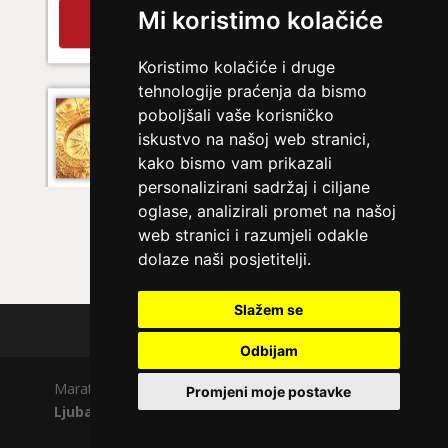
Mi koristimo kolačiće
tel:0,93€ - mob:1,12€ min
Koristimo kolačiće i druge
tehnologije praćenja da bismo
NIVES
/ Kod 20
poboljšali vaše korisničko
iskustvo na našoj web stranici,
Ljubavni savjetnik je zauzet
kako bismo vam prikazali
TEHNIKE:
ljubavna očekivanja, smjer u kojem ide veza
personalizirani sadržaj i ciljane
oglase, analizirali promet na našoj
Broj tel: 064/600-600
tel:0,93€ - mob:1,12€ min
web stranici i razumjeli odakle
dolaze naši posjetitelji.
Slažem se
DENI
/ Kod 15
Polica privatnosti
Odbijam
Ljubavni savjetnik je zauzet
Maratela mreže d.o.o., 072700700, +18 Copyright Ⓒ
TEHNIKE:
prekidi veze, bračni problemi, pomirjenje
Promjeni moje postavke
Ljubavno.com
| Usluge smiju koristiti osobe starije
Broj tel: 064/600-600
od +18 godina.
tel:0,93€ - mob:1,12€ min