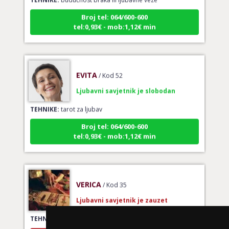
Broj tel: 064/600-600
tel:0,93€ - mob:1,12€ min
EVITA
/ Kod 52
Ljubavni savjetnik je slobodan
TEHNIKE:
tarot za ljubav
Broj tel: 064/600-600
tel:0,93€ - mob:1,12€ min
VERICA
/ Kod 35
Ljubavni savjetnik je zauzet
TEHNIKE:
tarot za ljubav
Broj tel: 064/600-600