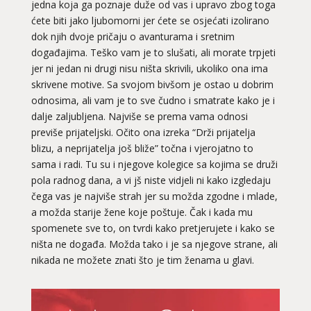
jedna koja ga poznaje duže od vas i upravo zbog toga
ćete biti jako ljubomorni jer ćete se osjećati izolirano
dok njih dvoje pričaju o avanturama i sretnim
događajima. Teško vam je to slušati, ali morate trpjeti
jer ni jedan ni drugi nisu ništa skrivili, ukoliko ona ima
skrivene motive. Sa svojom bivšom je ostao u dobrim
odnosima, ali vam je to sve čudno i smatrate kako je i
dalje zaljubljena. Najviše se prema vama odnosi
previše prijateljski. Očito ona izreka “Drži prijatelja
blizu, a neprijatelja još bliže” točna i vjerojatno to
sama i radi. Tu su i njegove kolegice sa kojima se druži
pola radnog dana, a vi jš niste vidjeli ni kako izgledaju
čega vas je najviše strah jer su možda zgodne i mlade,
a možda starije žene koje poštuje. Čak i kada mu
spomenete sve to, on tvrdi kako pretjerujete i kako se
ništa ne događa. Možda tako i je sa njegove strane, ali
nikada ne možete znati što je tim ženama u glavi.