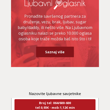
Pronađite savršenog partnera za
druženje, vezu, brak, ljubav, sugar
baby/daddy, ili nešto više. Na Ljubavnom
oglasniku nalazi se preko 10.000 oglasa
osoba koje traže možda baš isto što i ti!
Saznaj više
DENI
/ Kod 15
Ljubavni savjetnik je zauzet
TEHNIKE:
prekidi veze, bračni problemi, pomirjenje
Nazovite ljubavne savjetnike
Broj tel: 064/600-600
tel:0,93€ - mob:1,12€ min