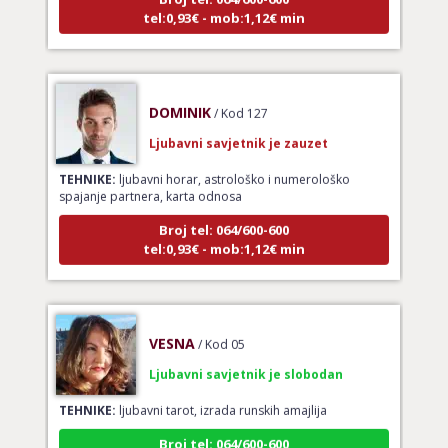
tel:0,93€ - mob:1,12€ min
DOMINIK
/ Kod 127
Ljubavni savjetnik je zauzet
TEHNIKE:
ljubavni horar, astrološko i numerološko
spajanje partnera, karta odnosa
Broj tel: 064/600-600
tel:0,93€ - mob:1,12€ min
VESNA
/ Kod 05
Ljubavni savjetnik je slobodan
TEHNIKE:
ljubavni tarot, izrada runskih amajlija
Broj tel: 064/600-600
tel:0,93€ - mob:1,12€ min