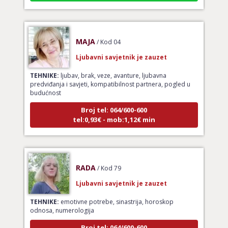
MAJA
/ Kod 04
Ljubavni savjetnik je zauzet
TEHNIKE:
ljubav, brak, veze, avanture, ljubavna
predviđanja i savjeti, kompatibilnost partnera, pogled u
budućnost
Broj tel: 064/600-600
tel:0,93€ - mob:1,12€ min
RADA
/ Kod 79
Ljubavni savjetnik je zauzet
TEHNIKE:
emotivne potrebe, sinastrija, horoskop
odnosa, numerologija
Broj tel: 064/600-600