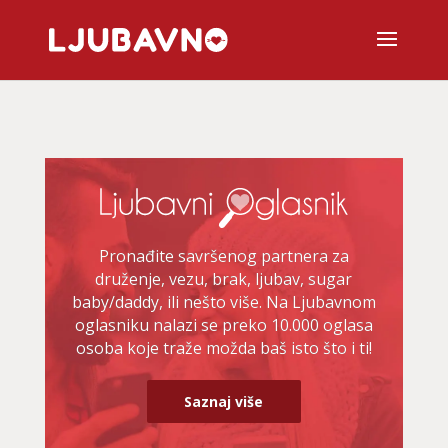
Pronađite savršenog partnera za
druženje, vezu, brak, ljubav, sugar
baby/daddy, ili nešto više. Na Ljubavnom
oglasniku nalazi se preko 10.000 oglasa
osoba koje traže možda baš isto što i ti!
Saznaj više