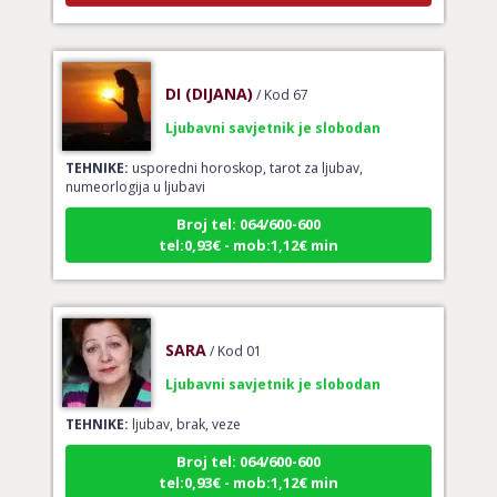
DI (DIJANA)
/ Kod 67
Ljubavni savjetnik je slobodan
TEHNIKE:
usporedni horoskop, tarot za ljubav,
numeorlogija u ljubavi
Broj tel: 064/600-600
tel:0,93€ - mob:1,12€ min
SARA
/ Kod 01
Ljubavni savjetnik je slobodan
TEHNIKE:
ljubav, brak, veze
Broj tel: 064/600-600
tel:0,93€ - mob:1,12€ min