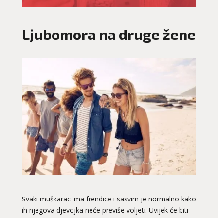
Ljubomora na druge žene
Svaki muškarac ima frendice i sasvim je normalno kako
ih njegova djevojka neće previše voljeti. Uvijek će biti