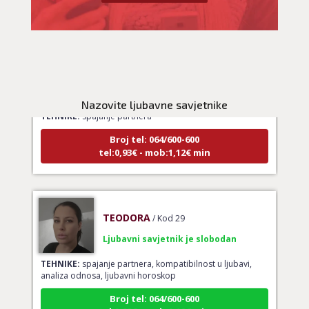
LUCIJA
/ Kod #136
Ljubavni savjetnik je zauzet
Nazovite ljubavne savjetnike
TEHNIKE:
spajanje partnera
Broj tel: 064/600-600
tel:0,93€ - mob:1,12€ min
TEODORA
/ Kod 29
Ljubavni savjetnik je slobodan
TEHNIKE:
spajanje partnera, kompatibilnost u ljubavi,
analiza odnosa, ljubavni horoskop
Broj tel: 064/600-600
tel:0,93€ - mob:1,12€ min