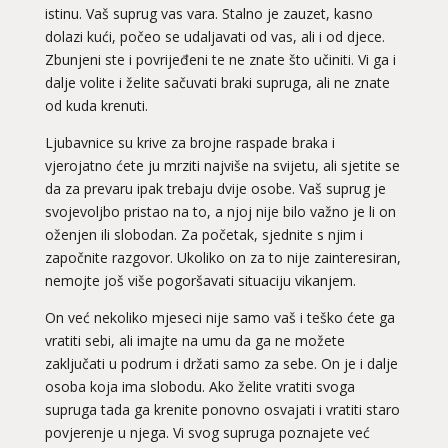
istinu. Vaš suprug vas vara. Stalno je zauzet, kasno
dolazi kući, počeo se udaljavati od vas, ali i od djece.
Zbunjeni ste i povrijeđeni te ne znate što učiniti. Vi ga i
dalje volite i želite sačuvati braki supruga, ali ne znate
od kuda krenuti.
Ljubavnice su krive za brojne raspade braka i
vjerojatno ćete ju mrziti najviše na svijetu, ali sjetite se
da za prevaru ipak trebaju dvije osobe. Vaš suprug je
svojevoljbo pristao na to, a njoj nije bilo važno je li on
oženjen ili slobodan. Za početak, sjednite s njim i
započnite razgovor. Ukoliko on za to nije zainteresiran,
nemojte još više pogoršavati situaciju vikanjem.
On već nekoliko mjeseci nije samo vaš i teško ćete ga
vratiti sebi, ali imajte na umu da ga ne možete
zaključati u podrum i držati samo za sebe. On je i dalje
osoba koja ima slobodu. Ako želite vratiti svoga
supruga tada ga krenite ponovno osvajati i vratiti staro
povjerenje u njega. Vi svog supruga poznajete već