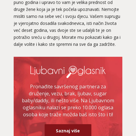
puno godina i upravo to vam je velika prednost od
druge žene koja ja je tek počela upoznavati. Nemojte
misliti samo na sebe već i svoju djecu. Vašem suprugu
je vjerojatno dosadila svakodnevica, isti način života
već deset godina, vas dvoje ste se udaljili te je on
potražio sreću u drugoj. Morate mu pokazati kako ga i
dalje volite i kako ste spremni na sve da ga zadržite.
Pronađite savršenog partnera za
druženje, vezu, brak, ljubav, sugar
baby/daddy, ili nešto više. Na Ljubavnom
oglasniku nalazi se preko 10.000 oglasa
osoba koje traže možda baš isto što i ti!
Saznaj više