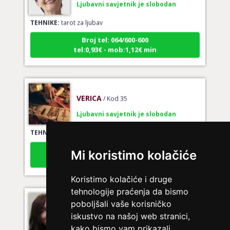
TEHNIKE:
tarot za ljubav
Broj tel: 064/600-600
tel:0,93€ - mob:1,12€ min
VERICA
/ Kod 35
Ljubavni savjetnik je slobodan
TEHNIKE:
tarot za ljubav
Broj tel: 064/600-600
tel:0,93€ - mob:1,12€ min
Mi koristimo kolačiće
Koristimo kolačiće i druge
tehnologije praćenja da bismo
VIKTORIJA
/ Kod 369
poboljšali vaše korisničko
Ljubavni savjetnik je zauzet
iskustvo na našoj web stranici,
kako bismo vam prikazali