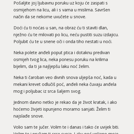
Pošaljite joj ljubavnu poruku uz koju će zaspati s
osmijehom na licu, ali i s vama u mislima. Savršen
način da se nekome uvučete u snove.
Doći ću ti noćas u san, na obraz ću ti staviti dlan,
nježno ću te milovati po licu, neću pustiti suzu izdajicu.
Poljubit ću te u snene oči i onda tiho nestati u noći.
Neka polete anđeli poput ptica i dotaknu predivan
osmijeh tvog lica, neka ponesu poruku na krilima
bijelim, da ti ja najljepšu laku noć želim.
Neka ti čaroban veo divnih snova uljepša noć, kada u
mekani krevet odlučiš poć, anđeli neka čuvaju anđela
mog i poljubac iz srca šaljem svog.
Jednom davno netko je rekao da je život kratak, i ako
hoćemo živjeti ispunjeno moramo sanjati. Želim ti
najslađe snove.
Volio sam te jučer. Volim te i danas i tako će uvijek biti.
Volim te i pružam ti srce svoje. Laku noć voljeno moje.