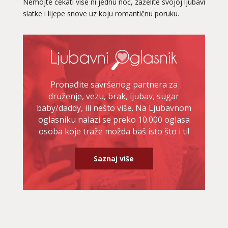
Nemojte čekati više ni jednu noć, zaželite svojoj ljubavi
slatke i lijepe snove uz koju romantičnu poruku.
Pronađite savršenog partnera za
druženje, vezu, brak, ljubav, sugar
baby/daddy, ili nešto više. Na Ljubavnom
oglasniku nalazi se preko 10.000 oglasa
osoba koje traže možda baš isto što i ti!
Saznaj više
VIKTORIJA
/ Kod 369
Ljubavni savjetnik je zauzet