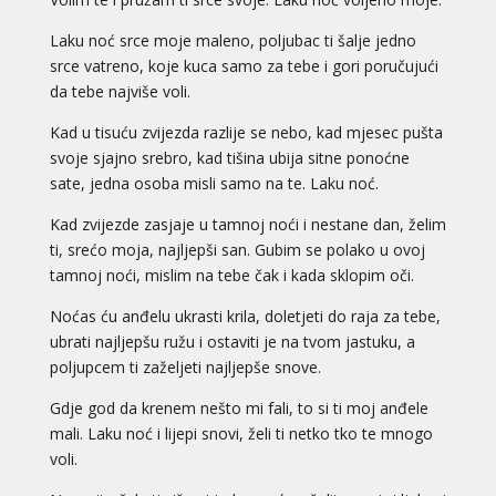
Laku noć srce moje maleno, poljubac ti šalje jedno
srce vatreno, koje kuca samo za tebe i gori poručujući
da tebe najviše voli.
Kad u tisuću zvijezda razlije se nebo, kad mjesec pušta
svoje sjajno srebro, kad tišina ubija sitne ponoćne
sate, jedna osoba misli samo na te. Laku noć.
Kad zvijezde zasjaje u tamnoj noći i nestane dan, želim
ti, srećo moja, najljepši san. Gubim se polako u ovoj
tamnoj noći, mislim na tebe čak i kada sklopim oči.
Noćas ću anđelu ukrasti krila, doletjeti do raja za tebe,
ubrati najljepšu ružu i ostaviti je na tvom jastuku, a
poljupcem ti zaželjeti najljepše snove.
Gdje god da krenem nešto mi fali, to si ti moj anđele
mali. Laku noć i lijepi snovi, želi ti netko tko te mnogo
voli.