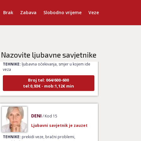
Brak
Zabava
Slobodno vrijeme
Veze
NIVES
/ Kod 20
Ljubavni savjetnik je zauzet
Nazovite ljubavne savjetnike
TEHNIKE:
ljubavna očekivanja, smjer u kojem ide
veza
Broj tel: 064/600-600
tel:0,93€ - mob:1,12€ min
DENI
/ Kod 15
Ljubavni savjetnik je zauzet
TEHNIKE:
prekidi veze, bračni problemi,
pomirjenje