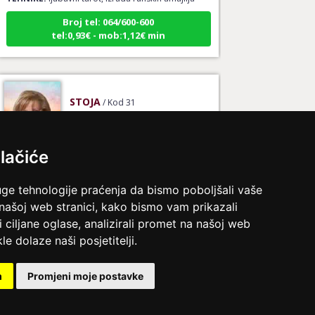
Broj tel: 064/600-600
tel:0,93€ - mob:1,12€ min
STOJA
/ Kod 31
Ljubavni savjetnik je slobodan
TEHNIKE:
tarot za ljubav
lačiće
Broj tel: 064/600-600
tel:0,93€ - mob:1,12€ min
uge tehnologije praćenja da bismo poboljšali vaše
 našoj web stranici, kako bismo vam prikazali
i ciljane oglase, analizirali promet na našoj web
le dolaze naši posjetitelji.
AZRA
/ Kod 02
Ljubavni savjetnik je slobodan
m
Promjeni moje postavke
TEHNIKE:
ljubavni savjeti, brak, ljubav
ina.
Broj tel: 064/600-600