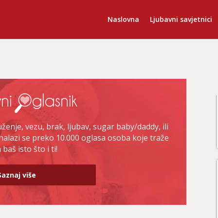
Naslovna
Ljubavni savjetnici
enje, vezu, brak, ljubav, sugar baby/daddy, ili
nalazi se preko 10.000 oglasa osoba koje traže
baš isto što i ti!
Saznaj više