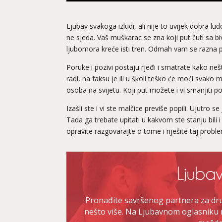
Ljubav svakoga izludi, ali nije to uvijek dobra lu
ne sjeda. Vaš muškarac se zna koji put čuti sa biv
ljubomora kreće isti tren. Odmah vam se razna pi
Poruke i pozivi postaju rjeđi i smatrate kako nešt
radi, na faksu je ili u školi teško će moći svako 
osoba na svijetu. Koji put možete i vi smanjiti po
Izašli ste i vi ste malčice previše popili. Ujutro 
Tada ga trebate upitati u kakvom ste stanju bili 
opravite razgovarajte o tome i riješite taj probl
Pronađite savršenog partnera za druž
nešto više. Na Ljubavnom oglasniku 