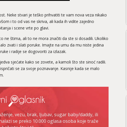
dost. Neke stvari je teško prihvatiti te vam nova veza nikako
šom i to od vas ne skriva, ali kada ih vidite zajedno
tanja i scene vrte po glavi.
o ne štima, ali to ne mora značiti da ste si dosadili. Ukoliko
malo zvati i slati poruke. Imajte na umu da mu niste jedina
ruke i radije se dogovoriti za izlazak.
se jedva sjećate kako se zovete, a kamoli što ste sinoć radili.
i ispričati se za svoje poznavanje. Kasnije kada se malo
em.
enje, vezu, brak, ljubav, sugar baby/daddy, ili
nalazi se preko 10.000 oglasa osoba koje traže