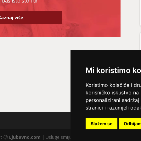
baš isto što i ti!
Saznaj više
Mi koristimo ko
Koristimo kolačiće i dr
korisničko iskustvo na
personalizirani sadržaj 
stranici i razumjeli odak
Slažem se
Odbija
ght Ⓒ
Ljubavno.com
| Usluge smiju koristiti osobe starije od +18 god