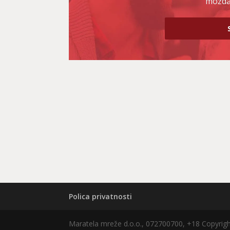
možda 
Polica privatnosti
Maratela mreže d.o.o., 072700700, +18 Copyri