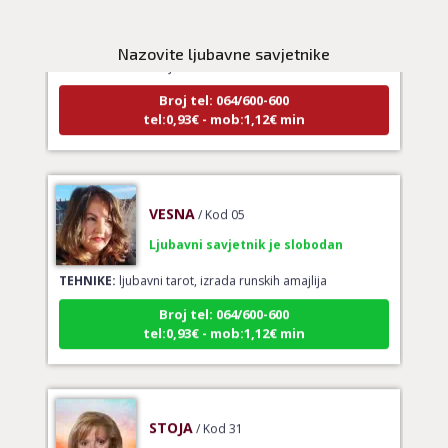
Ljubavni savjetnik je zauzet
Nazovite ljubavne savjetnike
TEHNIKE:
tarot za ljubav
Broj tel: 064/600-600
tel:0,93€ - mob:1,12€ min
VESNA
/ Kod 05
Ljubavni savjetnik je slobodan
TEHNIKE:
ljubavni tarot, izrada runskih amajlija
Broj tel: 064/600-600
tel:0,93€ - mob:1,12€ min
STOJA
/ Kod 31
Ljubavni savjetnik je slobodan