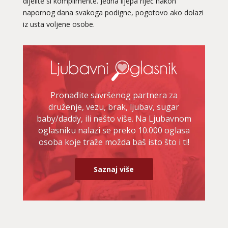
dijelite si komplimente. Jedna lijepa riječ nakon
napornog dana svakoga podigne, pogotovo ako dolazi
iz usta voljene osobe.
Pronađite savršenog partnera za
druženje, vezu, brak, ljubav, sugar
baby/daddy, ili nešto više. Na Ljubavnom
oglasniku nalazi se preko 10.000 oglasa
osoba koje traže možda baš isto što i ti!
Saznaj više
KRISTINA
/ Kod 160