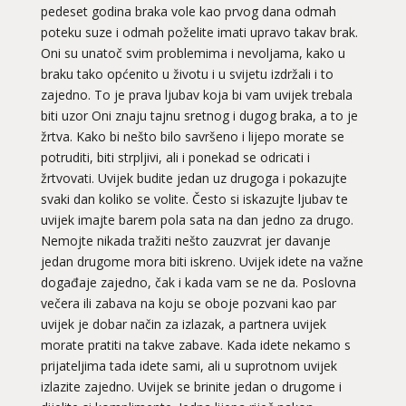
pedeset godina braka vole kao prvog dana odmah
poteku suze i odmah poželite imati upravo takav brak.
Oni su unatoč svim problemima i nevoljama, kako u
braku tako općenito u životu i u svijetu izdržali i to
zajedno. To je prava ljubav koja bi vam uvijek trebala
biti uzor Oni znaju tajnu sretnog i dugog braka, a to je
žrtva. Kako bi nešto bilo savršeno i lijepo morate se
potruditi, biti strpljivi, ali i ponekad se odricati i
žrtvovati. Uvijek budite jedan uz drugoga i pokazujte
svaki dan koliko se volite. Često si iskazujte ljubav te
uvijek imajte barem pola sata na dan jedno za drugo.
Nemojte nikada tražiti nešto zauzvrat jer davanje
jedan drugome mora biti iskreno. Uvijek idete na važne
događaje zajedno, čak i kada vam se ne da. Poslovna
večera ili zabava na koju se oboje pozvani kao par
uvijek je dobar način za izlazak, a partnera uvijek
morate pratiti na takve zabave. Kada idete nekamo s
prijateljima tada idete sami, ali u suprotnom uvijek
izlazite zajedno. Uvijek se brinite jedan o drugome i