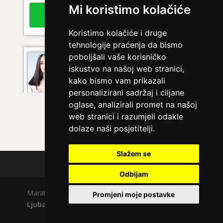
Broj tel: 064/600-600
Mi koristimo kolačiće
tel:0,93€ - mob:1,12€ min
Koristimo kolačiće i druge
tehnologije praćenja da bismo
poboljšali vaše korisničko
KRISTINA
/ Kod 160
iskustvo na našoj web stranici,
Ljubavni savjetnik je zauzet
kako bismo vam prikazali
personalizirani sadržaj i ciljane
TEHNIKE:
tarot za ljubav
oglase, analizirali promet na našoj
Broj tel: 064/600-600
web stranici i razumjeli odakle
tel:0,93€ - mob:1,12€ min
dolaze naši posjetitelji.
Slažem se
Polica privatnosti
VESNA
/ Kod 05
Odbijam
Ljubavni savjetnik je slobodan
Maratela mreže d.o.o., 072700700, +18 Copyright Ⓒ
Promjeni moje postavke
TEHNIKE:
ljubavni tarot, izrada runskih amajlija
Ljubavno.com
| Usluge smiju koristiti osobe starije
od +18 godina.
Broj tel: 064/600-600