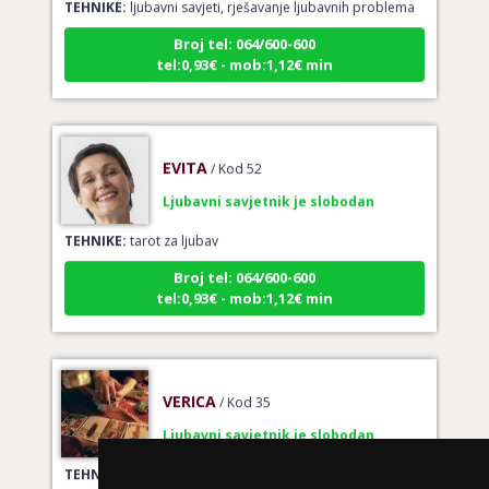
Broj tel: 064/600-600
tel:0,93€ - mob:1,12€ min
EVITA
/ Kod 52
Ljubavni savjetnik je slobodan
TEHNIKE:
tarot za ljubav
Broj tel: 064/600-600
tel:0,93€ - mob:1,12€ min
VERICA
/ Kod 35
Ljubavni savjetnik je slobodan
TEHNIKE:
tarot za ljubav