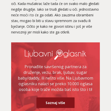
oči. Kada mušakrac laže tada će on svako malo gledati
negdje drugdje. Iako se trudi gledati u oči. jednostavno
neće moći i to će ga odati. Ako zauzima obrambeni
stav, mogao bi biti u stavu spremnom za svađu ili
bježanje. Očito je kako ne govori istinu i još je više
nervozniji jer misli kako ste ga otkrili.
Pronađite savršenog partnera za
druženje, vezu, brak, ljubav, sugar
baby/daddy, ili nešto više. Na Ljubavnom
oglasniku nalazi se preko 10.000 oglasa
osoba koje traže možda baš isto što i ti!
Saznaj više