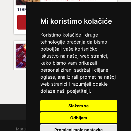
TEHNIKE:
tarot za ljubav
Broj tel: 064/600-600
Mi koristimo kolačiće
tel:0,93€ - mob:1,12€ min
Koristimo kolačiće i druge
tehnologije praćenja da bismo
LUCIJA
/ Kod #136
poboljšali vaše korisničko
iskustvo na našoj web stranici,
Ljubavni savjetnik je zauzet
kako bismo vam prikazali
TEHNIKE:
spajanje partnera
personalizirani sadržaj i ciljane
oglase, analizirali promet na našoj
Broj tel: 064/600-600
tel:0,93€ - mob:1,12€ min
web stranici i razumjeli odakle
dolaze naši posjetitelji.
Slažem se
EMA
/ Kod 30
Polica privatnosti
Odbijam
Ljubavni savjetnik je slobodan
Maratela mreže d.o.o., 072700700, +18 Copyright Ⓒ
TEHNIKE:
ljubav, brak, veze
Promjeni moje postavke