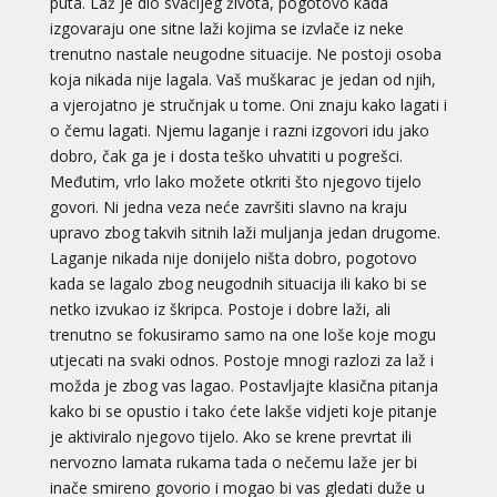
puta. Laž je dio svačijeg života, pogotovo kada
izgovaraju one sitne laži kojima se izvlače iz neke
trenutno nastale neugodne situacije. Ne postoji osoba
koja nikada nije lagala. Vaš muškarac je jedan od njih,
a vjerojatno je stručnjak u tome. Oni znaju kako lagati i
o čemu lagati. Njemu laganje i razni izgovori idu jako
dobro, čak ga je i dosta teško uhvatiti u pogrešci.
Međutim, vrlo lako možete otkriti što njegovo tijelo
govori. Ni jedna veza neće završiti slavno na kraju
upravo zbog takvih sitnih laži muljanja jedan drugome.
Laganje nikada nije donijelo ništa dobro, pogotovo
kada se lagalo zbog neugodnih situacija ili kako bi se
netko izvukao iz škripca. Postoje i dobre laži, ali
trenutno se fokusiramo samo na one loše koje mogu
utjecati na svaki odnos. Postoje mnogi razlozi za laž i
možda je zbog vas lagao. Postavljajte klasična pitanja
kako bi se opustio i tako ćete lakše vidjeti koje pitanje
je aktiviralo njegovo tijelo. Ako se krene prevrtat ili
nervozno lamata rukama tada o nečemu laže jer bi
inače smireno govorio i mogao bi vas gledati duže u