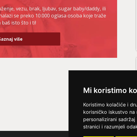
enje, vezu, brak, ljubav, sugar baby/daddy, ili
nalazi se preko 10.000 oglasa osoba koje traže
baš isto što i ti!
Saznaj više
Mi koristimo ko
Koristimo kolačiće i dr
korisničko iskustvo na
personalizirani sadržaj 
stranici i razumjeli odak