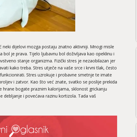
 neki dijelovi mozga postaju znatno aktivniji. Mnogi misle
a bol je prava. Tijelo ljubavnu bol doživljava kao opeklinu i
stveno stanje organizma. Fizički stres je nezaobilazan jer
i kako treba. Stres utječe na vaše srce i krvni tlak, često
funkcionirati. Stres uzrokuje i probavne smetnje te imate
roljev i zatvor. Kao što već znate, svatko se poslije prekida
ve hrane bogate praznim kalorijama, sklonost grickanju
e debljanje i povećava razinu kortizola. Tada vaš