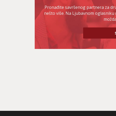
Pronađite savršenog partnera za druž
nešto više. Na Ljubavnom oglasniku 
možda 