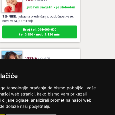
Ljubavni savjetnik je slobodan
TEHNIKE:
ljubavna predviđanja, budućnost veze,
nova veza, pomirenje
Broj tel: 064/600-600
tel:0,93€ - mob:1,12€ min
VESNA
/ Kod 05
Ljubavni savjetnik je slobodan
TEHNIKE:
ljubavni tarot, izrada runskih amajlija
lačiće
Broj tel: 064/600-600
tel:0,93€ - mob:1,12€ min
uge tehnologije praćenja da bismo poboljšali vaše
 našoj web stranici, kako bismo vam prikazali
i ciljane oglase, analizirali promet na našoj web
le dolaze naši posjetitelji.
STOJA
/ Kod 31