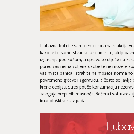
Ljubavna bol nije samo emocionalna reakcija već
kako je to samo stvar koju si umislite, ali ljubavn
izgaranje pod kožom, a upravo to utječe na zdrav
pored vas nema voljene osobe te ne možete spavat
vas hvata panika i strah te ne možete normalno 
povremene grčeve i žgaravicu, a često se javlja p
krene debljati. Stres potiče konzumaciju nezdra
zalogaja prepunih masnoća, šećera i soli uzrokuj
imunološki sustav pada.