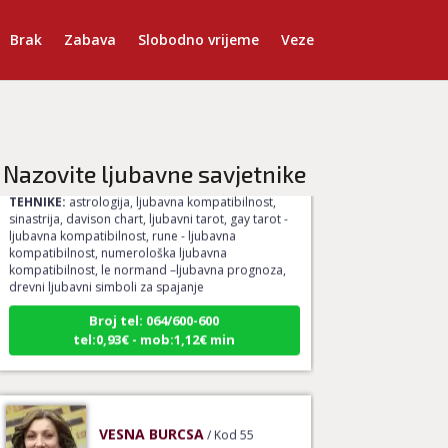
Brak
Zabava
Slobodno vrijeme
Veze
ELA
/ Kod 151
Ljubavni savjetnik je slobodan
Nazovite ljubavne savjetnike
TEHNIKE:
astrologija, ljubavna kompatibilnost,
sinastrija, davison chart, ljubavni tarot, gay tarot -
ljubavna kompatibilnost, rune - ljubavna
kompatibilnost, numerološka ljubavna
kompatibilnost, le normand –ljubavna prognoza,
drevni ljubavni simboli za spajanje
Broj tel: 064/600-600
tel:0,93€ - mob:1,12€ min
VESNA BURCSA
/ Kod 55