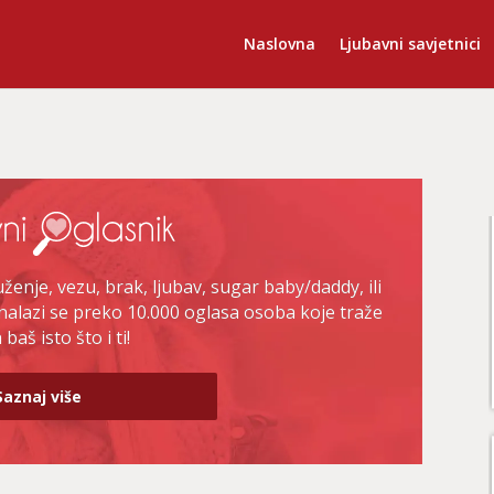
Naslovna
Ljubavni savjetnici
enje, vezu, brak, ljubav, sugar baby/daddy, ili
nalazi se preko 10.000 oglasa osoba koje traže
baš isto što i ti!
Saznaj više