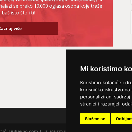
nalazi se preko 10.000 oglasa osoba koje traže
baš isto što i ti!
Saznaj više
Mi koristimo ko
Koristimo kolačiće i dr
korisničko iskustvo na
personalizirani sadržaj 
stranici i razumjeli odak
Slažem se
Odbija
ght Ⓒ
Ljubavno.com
| Usluge smiju koristiti osobe starije od +18 god