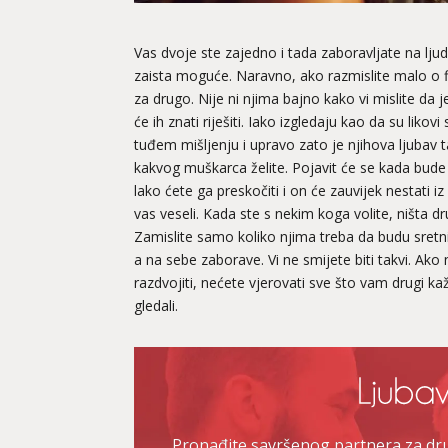
Vas dvoje ste zajedno i tada zaboravljate na ljud
zaista moguće. Naravno, ako razmislite malo o 
za drugo. Nije ni njima bajno kako vi mislite da j
će ih znati riješiti. Iako izgledaju kao da su likov
tuđem mišljenju i upravo zato je njihova ljubav 
kakvog muškarca želite. Pojavit će se kada bude p
lako ćete ga preskočiti i on će zauvijek nestati iz 
vas veseli. Kada ste s nekim koga volite, ništa d
Zamislite samo koliko njima treba da budu sretni
a na sebe zaborave. Vi ne smijete biti takvi. Ako
razdvojiti, nećete vjerovati sve što vam drugi ka
gledali.
Pronađite savršenog partnera za druž