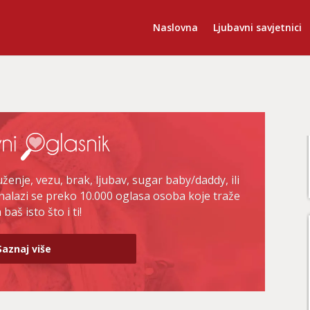
Naslovna
Ljubavni savjetnici
enje, vezu, brak, ljubav, sugar baby/daddy, ili
nalazi se preko 10.000 oglasa osoba koje traže
baš isto što i ti!
Saznaj više