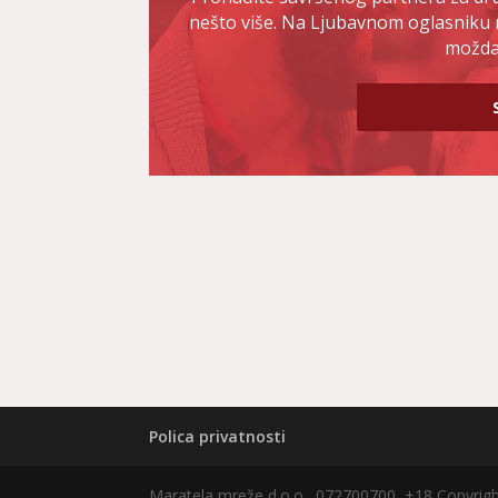
nešto više. Na Ljubavnom oglasniku 
možda 
Polica privatnosti
Maratela mreže d.o.o., 072700700, +18 Copyri