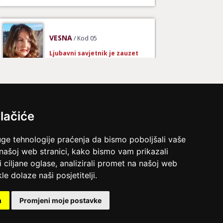
VESNA
/ Kod 05
Ljubavni savjetnik je zauzet
TEHNIKE:
ljubavni tarot, izrada runskih amajlija
Broj tel: 064/600-600
tel:0,93€ - mob:1,12€ min
lačiće
STOJA
/ Kod 31
uge tehnologije praćenja da bismo poboljšali vaše
 našoj web stranici, kako bismo vam prikazali
Ljubavni savjetnik je slobodan
i ciljane oglase, analizirali promet na našoj web
TEHNIKE:
tarot za ljubav
le dolaze naši posjetitelji.
Broj tel: 064/600-600
tel:0,93€ - mob:1,12€ min
m
Promjeni moje postavke
ina.