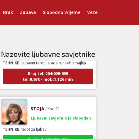
Brak
Zabava
Slobodno vrijeme
Veze
VESNA
/ Kod 05
Ljubavni savjetnik je zauzet
Nazovite ljubavne savjetnike
TEHNIKE:
ljubavni tarot, izrada runskih amajlija
Broj tel: 064/600-600
tel:0,93€ - mob:1,12€ min
STOJA
/ Kod 31
Ljubavni savjetnik je slobodan
TEHNIKE:
tarot za ljubav
Broj tel: 064/600-600