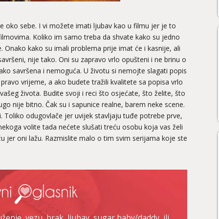
e oko sebe. I vi možete imati ljubav kao u filmu jer je to
filmovima. Koliko im samo treba da shvate kako su jedno
e. Onako kako su imali problema prije imat će i kasnije, ali
i savršeni, nije tako. Oni su zapravo vrlo opušteni i ne brinu o
tako savršena i nemoguća. U životu si nemojte slagati popis
ravo vrijeme, a ako budete tražili kvalitete sa popisa vrlo
vašeg života. Budite svoji i reci što osjećate, što želite, što
rugo nije bitno. Čak su i sapunice realne, barem neke scene.
. Toliko odugovlače jer uvijek stavljaju tuđe potrebe prve,
 nekoga volite tada nećete slušati treću osobu koja vas želi
žu jer oni lažu. Razmislite malo o tim svim serijama koje ste
enje, vezu, brak, ljubav, sugar baby/daddy, ili