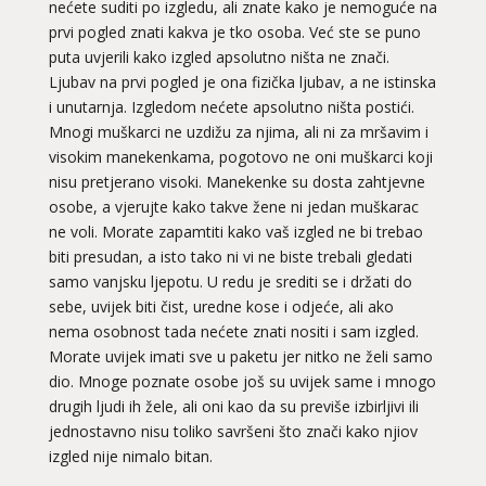
nećete suditi po izgledu, ali znate kako je nemoguće na
prvi pogled znati kakva je tko osoba. Već ste se puno
puta uvjerili kako izgled apsolutno ništa ne znači.
Ljubav na prvi pogled je ona fizička ljubav, a ne istinska
i unutarnja. Izgledom nećete apsolutno ništa postići.
Mnogi muškarci ne uzdižu za njima, ali ni za mršavim i
visokim manekenkama, pogotovo ne oni muškarci koji
nisu pretjerano visoki. Manekenke su dosta zahtjevne
osobe, a vjerujte kako takve žene ni jedan muškarac
ne voli. Morate zapamtiti kako vaš izgled ne bi trebao
biti presudan, a isto tako ni vi ne biste trebali gledati
samo vanjsku ljepotu. U redu je srediti se i držati do
sebe, uvijek biti čist, uredne kose i odjeće, ali ako
nema osobnost tada nećete znati nositi i sam izgled.
Morate uvijek imati sve u paketu jer nitko ne želi samo
dio. Mnoge poznate osobe još su uvijek same i mnogo
drugih ljudi ih žele, ali oni kao da su previše izbirljivi ili
jednostavno nisu toliko savršeni što znači kako njiov
izgled nije nimalo bitan.