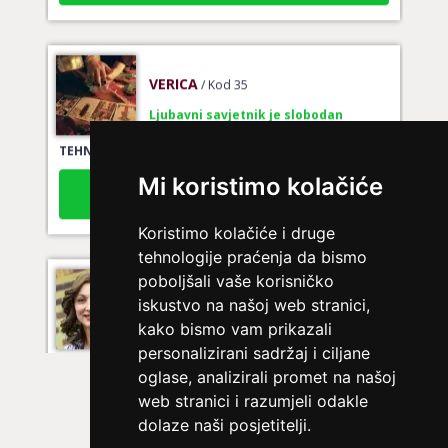
VERICA
/ Kod 35
Ljubavni savjetnik je slobodan
TEHNIKE:
tarot za ljubav
Broj tel: 064/600-600
Mi koristimo kolačiće
tel:0,93€ - mob:1,12€ min
Koristimo kolačiće i druge
tehnologije praćenja da bismo
poboljšali vaše korisničko
VESNA BURCSA
/ Kod 55
iskustvo na našoj web stranici,
Ljubavni savjetnik je slobodan
kako bismo vam prikazali
TEHNIKE:
ljubav, brak, kompatibilnost partnera, planovi
personalizirani sadržaj i ciljane
druge osobe, veza
oglase, analizirali promet na našoj
web stranici i razumjeli odakle
Broj tel: 064/600-600
tel:0,93€ - mob:1,12€ min
dolaze naši posjetitelji.