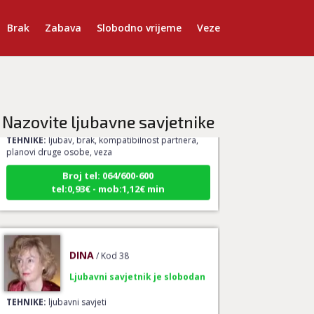
Brak
Zabava
Slobodno vrijeme
Veze
VESNA BURCSA
/ Kod 55
Ljubavni savjetnik je slobodan
Nazovite ljubavne savjetnike
TEHNIKE:
ljubav, brak, kompatibilnost partnera,
planovi druge osobe, veza
Broj tel: 064/600-600
tel:0,93€ - mob:1,12€ min
DINA
/ Kod 38
Ljubavni savjetnik je slobodan
TEHNIKE:
ljubavni savjeti