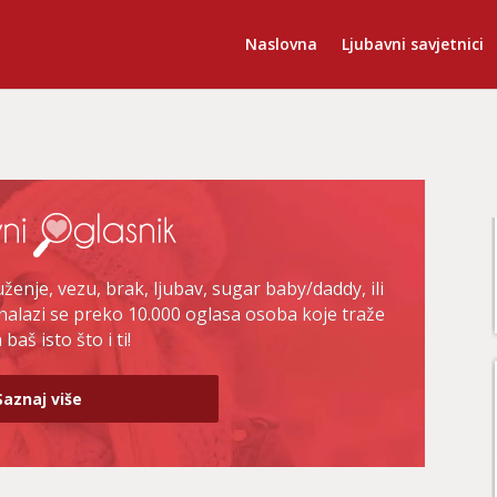
Naslovna
Ljubavni savjetnici
enje, vezu, brak, ljubav, sugar baby/daddy, ili
nalazi se preko 10.000 oglasa osoba koje traže
baš isto što i ti!
Saznaj više