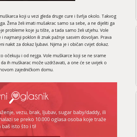
muškarca koji u vezi gleda druge cure i švrlja okolo. Takvog
ega. Žena želi imati mušakrac samo sa sebe, a ne dijeliti ga
je probleme koje ju tište, a tada samo želi utjehu. Vole
 i najmanji poklon ili znak pažnje sasvim dovoljan. Prava
i nakit za dokaz ljubavi. Njima je i običan cvijet dokaz.
 to očekuju i od nejga. Vole muškarce koji se ne srame
tno da ih muškarac može uzdržavati, a one će se uvijek o
 njihovom zajedničkom domu.
enje, vezu, brak, ljubav, sugar baby/daddy, ili
nalazi se preko 10.000 oglasa osoba koje traže
baš isto što i ti!