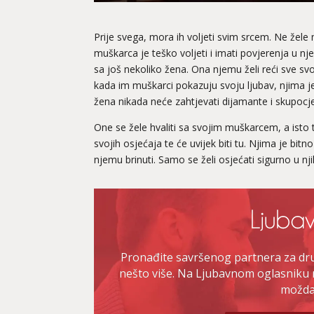
Prije svega, mora ih voljeti svim srcem. Ne žele 
muškarca je teško voljeti i imati povjerenja u nj
sa još nekoliko žena. Ona njemu želi reći sve svo
kada im muškarci pokazuju svoju ljubav, njima je
žena nikada neće zahtjevati dijamante i skupocjen
One se žele hvaliti sa svojim muškarcem, a isto
svojih osjećaja te će uvijek biti tu. Njima je bi
njemu brinuti. Samo se želi osjećati sigurno u
Pronađite savršenog partnera za druž
nešto više. Na Ljubavnom oglasniku 
možda 