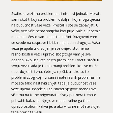
Svatko u vezi ima problema, ali nisu svi jednaki. Morate
sami skužiti koji su problemi ozbiljni i koji mogu tjecati
na budućnost vaše veze. Prestali li ste se zabavljati. U
vašoj vezi više nema smijeha kao prije. Šale su postale
dosadne i često samo sjedite u tišini. Razgovori vam
se svode na rasprave i kritiziranje jedan drugoga. Vaša
veza je upala u krizu jer je sve uvijek isto, nema
raznolikosti u vezi i upravo zbog toga vam je sve
dosano. Ako uspijete nešto promijeniti i vratiti sreću u
svoju vezu tada je to bio manji problem koji se može
opet dogoditi i znat ćete ga riješiti, ali ako su to
problemi zbog kojih vi sami imate raznih problema i ne
možete tako nastaviti živjeti tada je budućnost vaše
veze upitna. Počele su se isticati njegove mane i sve
više mu na tome prigovarate. Svog partnera trebate
prihvatiti kakav je. Njegove mane i vrline ga čine
upravo osobom kakva je, a ako vi to ne možete vidjeti
tada prekinite vezu.