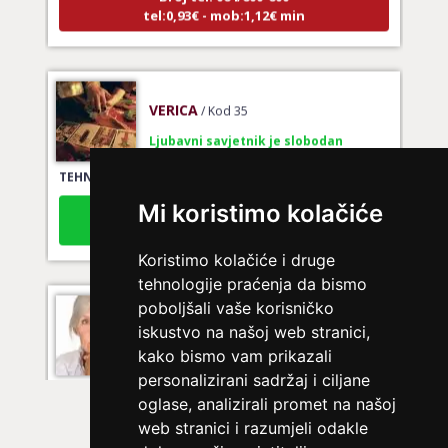
tel:0,93€ - mob:1,12€ min
VERICA
/ Kod 35
Ljubavni savjetnik je slobodan
TEHNIKE:
tarot za ljubav
Broj tel: 064/600-600
Mi koristimo kolačiće
tel:0,93€ - mob:1,12€ min
Koristimo kolačiće i druge
tehnologije praćenja da bismo
poboljšali vaše korisničko
DENI
/ Kod 15
iskustvo na našoj web stranici,
Ljubavni savjetnik je zauzet
kako bismo vam prikazali
TEHNIKE:
prekidi veze, bračni problemi, pomirjenje
personalizirani sadržaj i ciljane
oglase, analizirali promet na našoj
Broj tel: 064/600-600
web stranici i razumjeli odakle
tel:0,93€ - mob:1,12€ min