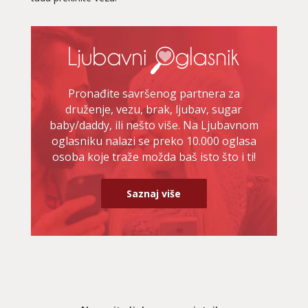
Pronađite savršenog partnera za
druženje, vezu, brak, ljubav, sugar
baby/daddy, ili nešto više. Na Ljubavnom
oglasniku nalazi se preko 10.000 oglasa
osoba koje traže možda baš isto što i ti!
Saznaj više
DENI
/ Kod 15
Ljubavni savjetnik je zauzet
TEHNIKE:
prekidi veze, bračni problemi, pomirjenje