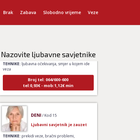
Brak
Zabava
Slobodno vrijeme
Veze
NIVES
/ Kod 20
Ljubavni savjetnik je zauzet
Nazovite ljubavne savjetnike
TEHNIKE:
ljubavna očekivanja, smjer u kojem ide
veza
Broj tel: 064/600-600
tel:0,93€ - mob:1,12€ min
DENI
/ Kod 15
Ljubavni savjetnik je zauzet
TEHNIKE:
prekidi veze, bračni problemi,
pomirjenje