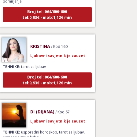
Broj tel: 064/600-600
tel:0,93€ - mob:1,12€ min
KRISTINA
/ Kod 160
Ljubavni savjetnik je zauzet
TEHNIKE:
tarot za ljubav
Broj tel: 064/600-600
tel:0,93€ - mob:1,12€ min
DI (DIJANA)
/ Kod 67
Ljubavni savjetnik je zauzet
TEHNIKE:
usporedni horoskop, tarot za ljubav,
numeorlogija u ljubavi