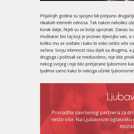
Prijašnjih godina su spojevi bili potpuno drugačiji
nikakvih intimnih odnosa. Tek nakon nekoliko izlaz
korak dalje, htjeli su se bolje upoznati. Danas su
muškarac bio taj koji je pozvao djevojku van, a 
koliko mu se sviđate i kako bi volio nešto više s
večera. Svoju intimnost nisu dijeli sa drugima, a 
drugoga i poštivali se međusobno, nije bilo prisil
nekog svojeg i nije bilo pretjerane ljubomore ka
ljudima samo kako bi nekoga učinile ljubomorni
Pronađite savršenog partnera za druž
nešto više. Na Ljubavnom oglasniku 
možda 