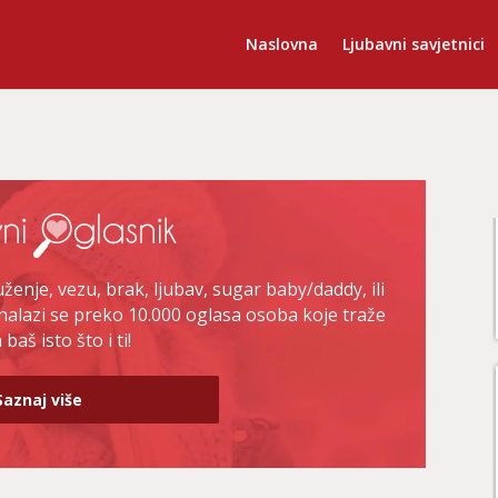
Naslovna
Ljubavni savjetnici
enje, vezu, brak, ljubav, sugar baby/daddy, ili
nalazi se preko 10.000 oglasa osoba koje traže
baš isto što i ti!
Saznaj više