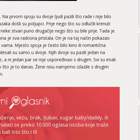
. Na prvom spoju su dvoje ljudi pazili što rade i nije bilo
aka došli su poljupci. Prije nego što su odlučili krenuti
 neke stvari puno drugačije nego što su bile prije. Tada je
ona je sva radosna pristala. On je na taj način pokazao
a vama. Mjesto spoja je često bilo kino ili romantična
plesali su samo u dvoje. Njih dvoje su pazili jedan na
e, a ni jedan par se nije uspoređivao s drugim. Svi su imali
o što je to danas. Žene nisu namjerno izlazile s drugim
m.
enje, vezu, brak, ljubav, sugar baby/daddy, ili
nalazi se preko 10.000 oglasa osoba koje traže
baš isto što i ti!