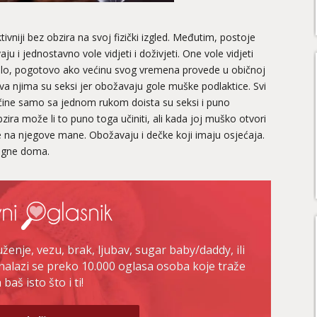
niji bez obzira na svoj fizički izgled. Međutim, postoje
u i jednostavno vole vidjeti i doživjeti. One vole vidjeti
jelo, pogotovo ako većinu svog vremena provede u običnoj
ova njima su seksi jer obožavaju gole muške podlaktice. Svi
učine samo sa jednom rukom doista su seksi i puno
obzira može li to puno toga učiniti, ali kada joj muško otvori
e na njegove mane. Obožavaju i dečke koji imaju osjećaja.
tigne doma.
enje, vezu, brak, ljubav, sugar baby/daddy, ili
nalazi se preko 10.000 oglasa osoba koje traže
baš isto što i ti!