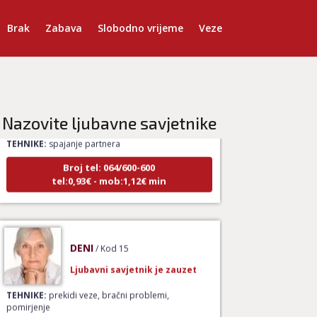
Brak
Zabava
Slobodno vrijeme
Veze
LUCIJA
/ Kod #136
Ljubavni savjetnik je zauzet
Nazovite ljubavne savjetnike
TEHNIKE:
spajanje partnera
Broj tel: 064/600-600
tel:0,93€ - mob:1,12€ min
DENI
/ Kod 15
Ljubavni savjetnik je zauzet
TEHNIKE:
prekidi veze, bračni problemi,
pomirjenje