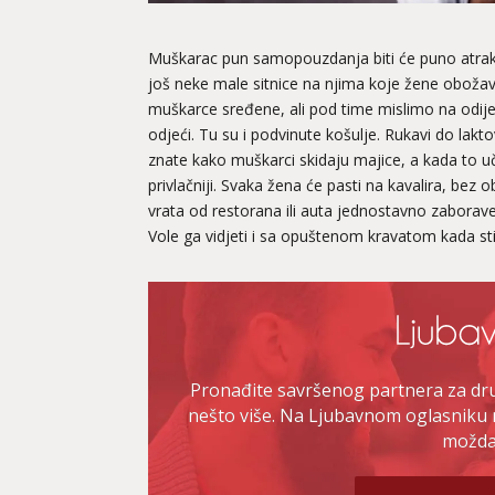
Muškarac pun samopouzdanja biti će puno atraktiv
još neke male sitnice na njima koje žene obožavaj
muškarce sređene, ali pod time mislimo na odi
odjeći. Tu su i podvinute košulje. Rukavi do lakt
znate kako muškarci skidaju majice, a kada to 
privlačniji. Svaka žena će pasti na kavalira, bez 
vrata od restorana ili auta jednostavno zaborav
Vole ga vidjeti i sa opuštenom kravatom kada s
Pronađite savršenog partnera za druž
nešto više. Na Ljubavnom oglasniku 
možda 