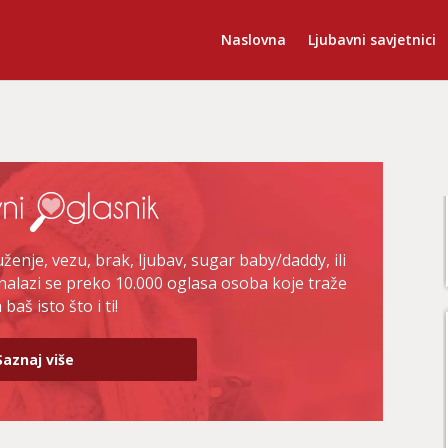
Naslovna
Ljubavni savjetnici
enje, vezu, brak, ljubav, sugar baby/daddy, ili
nalazi se preko 10.000 oglasa osoba koje traže
baš isto što i ti!
Saznaj više