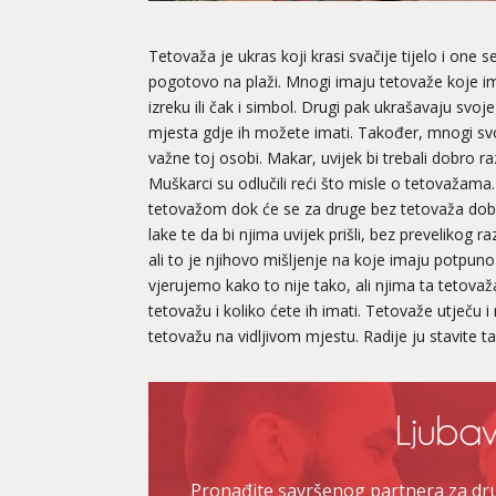
Tetovaža je ukras koji krasi svačije tijelo i one 
pogotovo na plaži. Mnogi imaju tetovaže koje im
izreku ili čak i simbol. Drugi pak ukrašavaju svo
mjesta gdje ih možete imati. Također, mnogi sv
važne toj osobi. Makar, uvijek bi trebali dobro ra
Muškarci su odlučili reći što misle o tetovažama. V
tetovažom dok će se za druge bez tetovaža dob
lake te da bi njima uvijek prišli, bez prevelikog r
ali to je njihovo mišljenje na koje imaju potpuno 
vjerujemo kako to nije tako, ali njima ta tetovaž
tetovažu i koliko ćete ih imati. Tetovaže utječu 
tetovažu na vidljivom mjestu. Radije ju stavite 
Pronađite savršenog partnera za druž