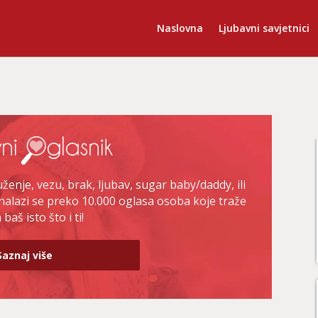
Naslovna
Ljubavni savjetnici
enje, vezu, brak, ljubav, sugar baby/daddy, ili
nalazi se preko 10.000 oglasa osoba koje traže
baš isto što i ti!
Saznaj više