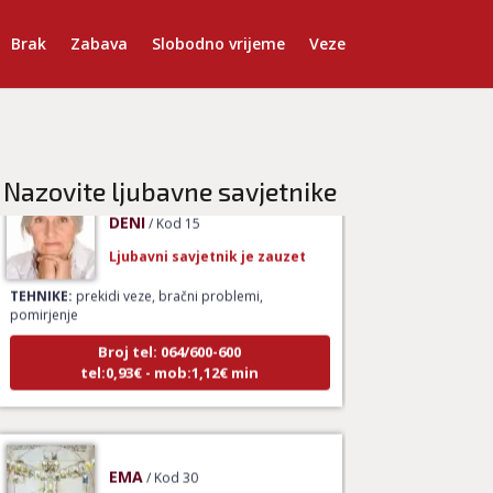
TEHNIKE:
ljubavna očekivanja, smjer u kojem ide
Brak
Zabava
Slobodno vrijeme
Veze
veza
Broj tel: 064/600-600
tel:0,93€ - mob:1,12€ min
Nazovite ljubavne savjetnike
DENI
/ Kod 15
Ljubavni savjetnik je zauzet
TEHNIKE:
prekidi veze, bračni problemi,
pomirjenje
Broj tel: 064/600-600
tel:0,93€ - mob:1,12€ min
EMA
/ Kod 30