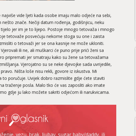
se najviše vide ljeti kada osobe imaju malo odjeće na sebi,
 nešto znače. Nečiji datum rođenja, godišnjicu, neku
je tijelo jer im je to lijepo. Postoje mnogo tetovaža i mnogo
oje tetovaže posvećuju nekome stoga su one i zaista
zmisliti o tetovaži jer se ona kasnije ne može ukloniti.
jerovali ili ne, ali muškarci će puno prije prići ženi sa
ro pripremati jer smatraju kako su žene sa tetovažama
azmišljanja. Vjerojatno su se neke djevojke sada uvrijedile,
pravo. Ništa loše nisu rekli, govore iz iskustva. Mi
a to poručuje. Uvijek dobro razmislite gdje ćete staviti
i na traženje posla. Malo tko će vas zaposliti ako imate
tamo gdje ju lako možete sakriti odjećom ili narukvicama.
enje, vezu, brak, ljubav, sugar baby/daddy, ili