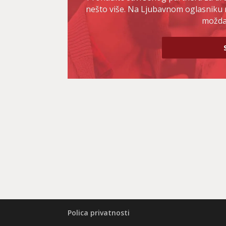
nešto više. Na Ljubavnom oglasniku 
možda 
Polica privatnosti