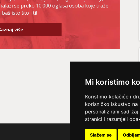
nalazi se preko 10.000 oglasa osoba koje traže
baš isto što i ti!
Saznaj više
Mi koristimo ko
Koristimo kolačiće i dr
korisničko iskustvo na
personalizirani sadržaj 
stranici i razumjeli odak
Slažem se
Odbija