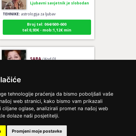
TEHNIKE:
astrologija za ljubav
Broj tel: 064/600-600
tel:0,93€ - mob:1,12€ min
SARA
/ Kod 01
Ljubavni savjetnik je zauzet
TEHNIKE:
ljubav, brak, veze
lačiće
Broj tel: 064/600-600
tel:0,93€ - mob:1,12€ min
uge tehnologije praćenja da bismo poboljšali vaše
 našoj web stranici, kako bismo vam prikazali
i ciljane oglase, analizirali promet na našoj web
le dolaze naši posjetitelji.
VESNA
/ Kod 05
Ljubavni savjetnik je zauzet
m
Promjeni moje postavke