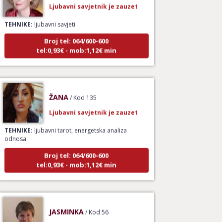
Ljubavni savjetnik je zauzet
TEHNIKE:
ljubavni savjeti
Broj tel: 064/600-600
tel:0,93€ - mob:1,12€ min
ŽANA
/ Kod 135
Ljubavni savjetnik je zauzet
TEHNIKE:
ljubavni tarot, energetska analiza
odnosa
Broj tel: 064/600-600
tel:0,93€ - mob:1,12€ min
JASMINKA
/ Kod 56
Ljubavni savjetnik je slobodan