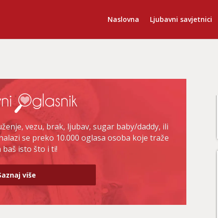
Naslovna
Ljubavni savjetnici
enje, vezu, brak, ljubav, sugar baby/daddy, ili
nalazi se preko 10.000 oglasa osoba koje traže
baš isto što i ti!
Saznaj više