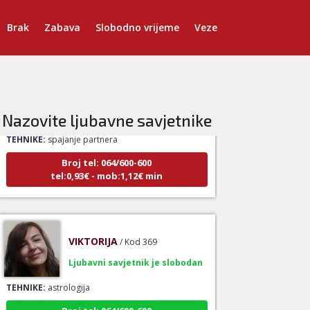
Brak
Zabava
Slobodno vrijeme
Veze
LUCIJA
/ Kod #136
Ljubavni savjetnik je zauzet
Nazovite ljubavne savjetnike
TEHNIKE:
spajanje partnera
Broj tel: 064/600-600
tel:0,93€ - mob:1,12€ min
VIKTORIJA
/ Kod 369
Ljubavni savjetnik je slobodan
TEHNIKE:
astrologija
Broj tel: 064/600-600