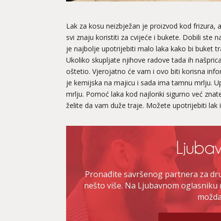
Lak za kosu neizbježan je proizvod kod frizura, a
svi znaju koristiti za cvijeće i bukete. Dobili ste
je najbolje upotrijebiti malo laka kako bi buket tr
Ukoliko skupljate njihove radove tada ih našpric
oštetio. Vjerojatno će vam i ovo biti korisna inf
je kemijska na majicu i sada ima tamnu mrlju. Upr
mrlju. Pomoć laka kod najlonki sigurno već znate
želite da vam duže traje. Možete upotrijebiti lak i
Pronađite savršenog partnera za druž
nešto više. Na Ljubavnom oglasniku 
možda 