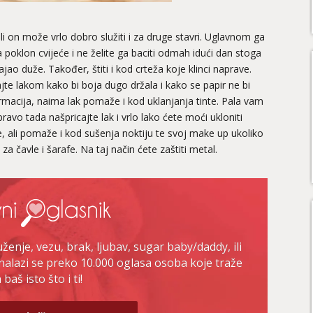
li on može vrlo dobro služiti i za druge stavri. Uglavnom ga
 na poklon cvijeće i ne želite ga baciti odmah idući dan stoga
ajao duže. Također, štiti i kod crteža koje klinci naprave.
ajte lakom kako bi boja dugo držala i kako se papir ne bi
ormacija, naima lak pomaže i kod uklanjanja tinte. Pala vam
avo tada našpricajte lak i vrlo lako ćete moći ukloniti
, ali pomaže i kod sušenja noktiju te svoj make up ukoliko
 za čavle i šarafe. Na taj način ćete zaštiti metal.
enje, vezu, brak, ljubav, sugar baby/daddy, ili
nalazi se preko 10.000 oglasa osoba koje traže
baš isto što i ti!