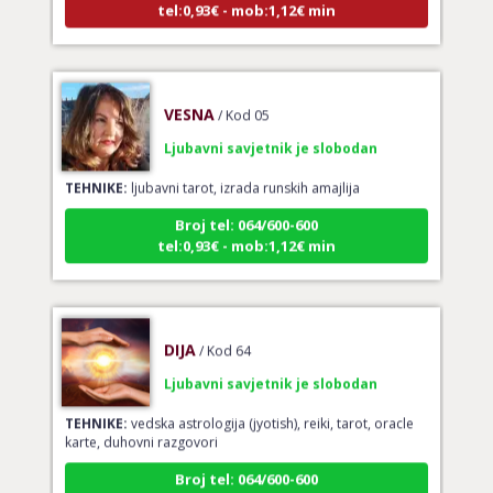
VESNA
/ Kod 05
Ljubavni savjetnik je slobodan
TEHNIKE:
ljubavni tarot, izrada runskih amajlija
Broj tel: 064/600-600
tel:0,93€ - mob:1,12€ min
DIJA
/ Kod 64
Ljubavni savjetnik je slobodan
TEHNIKE:
vedska astrologija (jyotish), reiki, tarot, oracle
karte, duhovni razgovori
Broj tel: 064/600-600
tel:0,93€ - mob:1,12€ min