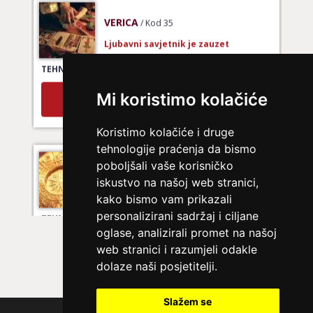
VERICA
/ Kod 35
Ljubavni savjetnik je zauzet
TEHNIKE:
tarot za ljubav
Broj tel: 064/600-600
tel:0,93€ - mob:1,12€ min
Mi koristimo kolačiće
Koristimo kolačiće i druge
tehnologije praćenja da bismo
NIVES
/ Kod 20
poboljšali vaše korisničko
Ljubavni savjetnik je zauzet
iskustvo na našoj web stranici,
kako bismo vam prikazali
TEHNIKE:
ljubavna očekivanja, smjer u kojem ide veza
personalizirani sadržaj i ciljane
Broj tel: 064/600-600
oglase, analizirali promet na našoj
tel:0,93€ - mob:1,12€ min
web stranici i razumjeli odakle
dolaze naši posjetitelji.
Slažem se
VESNA BURCSA
/ Kod 55