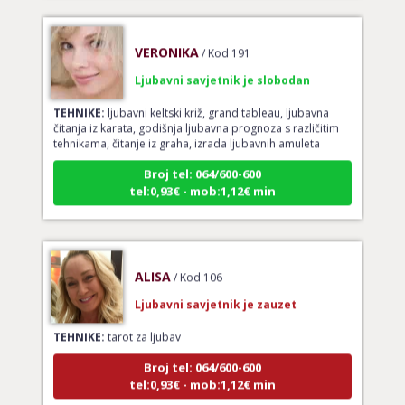
VERONIKA
/ Kod 191
Ljubavni savjetnik je slobodan
TEHNIKE:
ljubavni keltski križ, grand tableau, ljubavna
čitanja iz karata, godišnja ljubavna prognoza s različitim
tehnikama, čitanje iz graha, izrada ljubavnih amuleta
Broj tel: 064/600-600
tel:0,93€ - mob:1,12€ min
ALISA
/ Kod 106
Ljubavni savjetnik je zauzet
TEHNIKE:
tarot za ljubav
Broj tel: 064/600-600
tel:0,93€ - mob:1,12€ min