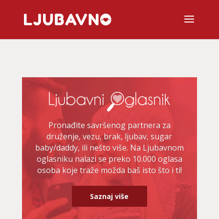
Pronađite savršenog partnera za
druženje, vezu, brak, ljubav, sugar
baby/daddy, ili nešto više. Na Ljubavnom
oglasniku nalazi se preko 10.000 oglasa
osoba koje traže možda baš isto što i ti!
Saznaj više