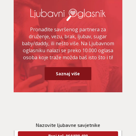
Pronađite savršenog partnera za
druženje, vezu, brak, ljubav, sugar
baby/daddy, ili nešto više. Na Ljubavnom
oglasniku nalazi se preko 10.000 oglasa
osoba koje traže možda baš isto što i ti!
Saznaj više
NIVES
/ Kod 20
Ljubavni savjetnik je zauzet
TEHNIKE:
ljubavna očekivanja, smjer u kojem ide veza
Nazovite ljubavne savjetnike
Broj tel: 064/600-600
tel:0,93€ - mob:1,12€ min