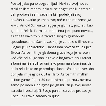
Postoji jako puno bogatih ljudi. Neki su svoj novac
stekli teškim radom, neki su se bogati rodili, a treći su
pak prodavali sami sebe ne bi li podebljali svoj
novčanik. Svatko je imao svoj način i ne možemo ga
kriviti. Arnold Schwarzenegger je glumac, poznat i kao
gradonačelnik. Terminator koji ima jako puno novaca,
ali znajte kako to nije zaradio svojim glumačkim
sposobnostima. Sav novac koji je zaradio u filmovima
ulagao je u nekretnine. Danas ima novaca za još pet
života. Aerosmith je glazbena grupa koja je na sceni
već više od 40 godina, ali svoje bogatsvo nisu zaradili
albumima. Zaradili su oni jako puno na albumima, da
ne bi rekli kako im je prodaja slaba biča, no najveći dio
donijela im je igrica Guitar Hero: Aerosmith rhythm
action game. Reper 50 cent svima je poznat, nekima
samo po imenu, drugima po glazbi. On je svoj novac
zaradio investirajući. Svoju punionicu vode prodao je
Coca Coli i tako zaradio milijune.