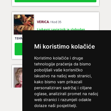
VERICA
/ Kod 35
Ljubavni savjetnik je slobodan
TEHNIKE:
tarot za ljubav
Broj tel: 064/600-600
Mi koristimo kolačiće
tel:0,93€ - mob:1,12€ min
Koristimo kolačiće i druge
tehnologije praćenja da bismo
poboljšali vaše korisničko
DINA
/ Kod 38
iskustvo na našoj web stranici,
Ljubavni savjetnik je slobodan
kako bismo vam prikazali
personalizirani sadržaj i ciljane
TEHNIKE:
ljubavni savjeti
oglase, analizirali promet na našoj
Broj tel: 064/600-600
web stranici i razumjeli odakle
tel:0,93€ - mob:1,12€ min
dolaze naši posjetitelji.