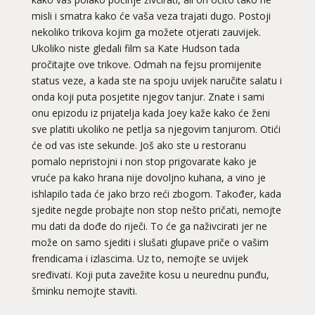
misli i smatra kako će vaša veza trajati dugo. Postoji
nekoliko trikova kojim ga možete otjerati zauvijek.
Ukoliko niste gledali film sa Kate Hudson tada
pročitajte ove trikove. Odmah na fejsu promijenite
status veze, a kada ste na spoju uvijek naručite salatu i
onda koji puta posjetite njegov tanjur. Znate i sami
onu epizodu iz prijatelja kada Joey kaže kako će ženi
sve platiti ukoliko ne petlja sa njegovim tanjurom. Otići
će od vas iste sekunde. Još ako ste u restoranu
pomalo nepristojni i non stop prigovarate kako je
vruće pa kako hrana nije dovoljno kuhana, a vino je
ishlapilo tada će jako brzo reći zbogom. Također, kada
sjedite negde probajte non stop nešto pričati, nemojte
mu dati da dođe do riječi. To će ga naživcirati jer ne
može on samo sjediti i slušati glupave priče o vašim
frendicama i izlascima. Uz to, nemojte se uvijek
sređivati. Koji puta zavežite kosu u neurednu punđu,
šminku nemojte staviti.