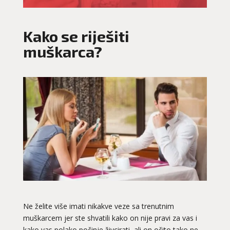
Kako se riješiti
muškarca?
Ne želite više imati nikakve veze sa trenutnim
muškarcem jer ste shvatili kako on nije pravi za vas i
kako vas polako počinje živcirati, ali on očito tako ne