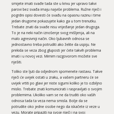
smijete imati svađe tada ste u krivu jer upravo takvi
parovi bez svađa imaju najviše problema. Ružne riječi i
pogrdni opisi dovesti će svađu na opasnu razinu i time
jedan drugome pokazujete kako ga u tom trenutku.
Trebate znati da svađe nisu vrijeđanje jedan drugoga.
To je na neki način iznošenje svog mišljenja, ali na
malo agresivniji način. Oko ljubavnih odnosa se
jednostavno treba potruditi ako želite da uspiju. Ne
prekida se veza zbog gluposti jer ćete takvih problema
imati i u novoj vezi. Mirnim razgovorom možete sve
riješiti.
Toliko ste ljuti da odjednom spomenete rastavu. Takve
riječi će uvijek ostati u zraku, a vašem partneru će se
uvijek vrtiti po glavi jer niste sigurni koliko je to ozbiljno
mislio. Trebate znati komunicirati i raspravljati o svojim
problemima. Ukoliko vam se ne da truditi oko vaših
odnosa tada ta veza nema smisla. Bolje da se
potrudite oko jedne osobe nego da iskačete iz veze u
vezu. Morate pripaziti na svoje riječi i na svoj