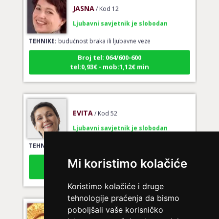
JASNA
/ Kod 12
Ljubavni savjetnik je slobodan
TEHNIKE:
budućnost braka ili ljubavne veze
Broj tel: 064/600-600
tel:0,93€ - mob:1,12€ min
EVITA
/ Kod 52
Ljubavni savjetnik je slobodan
TEHNIKE:
tarot za ljubav
Broj tel: 064/600-600
Mi koristimo kolačiće
tel:0,93€ - mob:1,12€ min
Koristimo kolačiće i druge
tehnologije praćenja da bismo
poboljšali vaše korisničko
NIVES
/ Kod 20