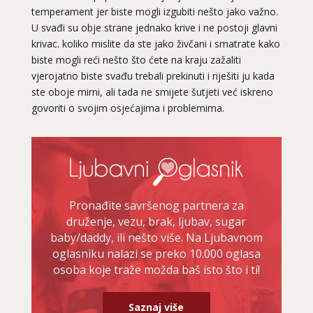
temperament jer biste mogli izgubiti nešto jako važno.
U svađi su obje strane jednako krive i ne postoji glavni
krivac. koliko mislite da ste jako živčani i smatrate kako
biste mogli reći nešto što ćete na kraju zažaliti
vjerojatno biste svađu trebali prekinuti i riješiti ju kada
ste oboje mirni, ali tada ne smijete šutjeti već iskreno
govoriti o svojim osjećajima i problemima.
Pronađite savršenog partnera za
druženje, vezu, brak, ljubav, sugar
baby/daddy, ili nešto više. Na Ljubavnom
oglasniku nalazi se preko 10.000 oglasa
osoba koje traže možda baš isto što i ti!
Saznaj više