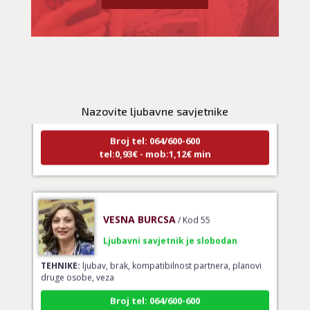
NIVES
/ Kod 20
Ljubavni savjetnik je zauzet
TEHNIKE:
ljubavna očekivanja, smjer u kojem ide veza
Nazovite ljubavne savjetnike
Broj tel: 064/600-600
tel:0,93€ - mob:1,12€ min
VESNA BURCSA
/ Kod 55
Ljubavni savjetnik je slobodan
TEHNIKE:
ljubav, brak, kompatibilnost partnera, planovi
druge osobe, veza
Broj tel: 064/600-600
tel:0,93€ - mob:1,12€ min