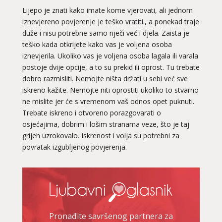
Lijepo je znati kako imate kome vjerovati, ali jednom
iznevjereno povjerenje je teško vratiti., a ponekad traje
duže i nisu potrebne samo riječi već i djela. Zaista je
teško kada otkrijete kako vas je voljena osoba
iznevjerila. Ukoliko vas je voljena osoba lagala ili varala
postoje dvije opcije, a to su prekid ili oprost. Tu trebate
dobro razmisliti. Nemojte ništa držati u sebi već sve
iskreno kažite. Nemojte niti oprostiti ukoliko to stvarno
ne mislite jer će s vremenom vaš odnos opet puknuti.
Trebate iskreno i otvoreno porazgovarati o
osjećajima, dobrim i lošim stranama veze, što je taj
grijeh uzrokovalo. Iskrenost i volja su potrebni za
povratak izgubljenog povjerenja.
Pronađite savršenog partnera za