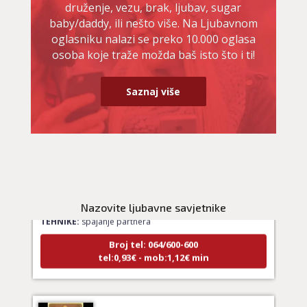
druženje, vezu, brak, ljubav, sugar
baby/daddy, ili nešto više. Na Ljubavnom
oglasniku nalazi se preko 10.000 oglasa
osoba koje traže možda baš isto što i ti!
Saznaj više
LUCIJA
/ Kod #136
Ljubavni savjetnik je zauzet
Nazovite ljubavne savjetnike
TEHNIKE:
spajanje partnera
Broj tel: 064/600-600
tel:0,93€ - mob:1,12€ min