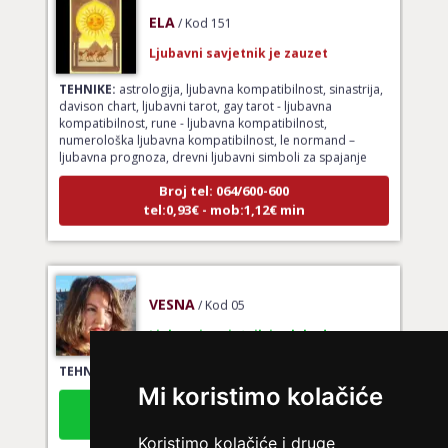
ELA
/ Kod 151
Ljubavni savjetnik je zauzet
TEHNIKE:
astrologija, ljubavna kompatibilnost, sinastrija,
davison chart, ljubavni tarot, gay tarot - ljubavna
kompatibilnost, rune - ljubavna kompatibilnost,
numerološka ljubavna kompatibilnost, le normand –
ljubavna prognoza, drevni ljubavni simboli za spajanje
Broj tel: 064/600-600
tel:0,93€ - mob:1,12€ min
VESNA
/ Kod 05
Ljubavni savjetnik je slobodan
TEHNIKE:
ljubavni tarot, izrada runskih amajlija
Mi koristimo kolačiće
Broj tel: 064/600-600
tel:0,93€ - mob:1,12€ min
Koristimo kolačiće i druge