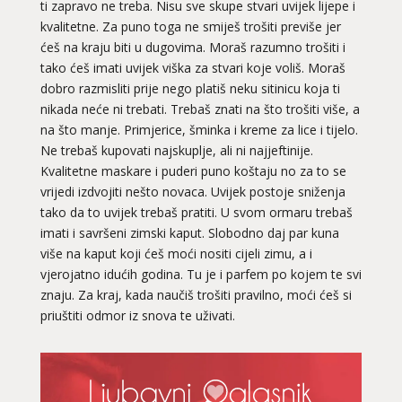
ti zapravo ne treba. Nisu sve skupe stvari uvijek lijepe i
kvalitetne. Za puno toga ne smiješ trošiti previše jer
ćeš na kraju biti u dugovima. Moraš razumno trošiti i
tako ćeš imati uvijek viška za stvari koje voliš. Moraš
dobro razmisliti prije nego platiš neku sitinicu koja ti
nikada neće ni trebati. Trebaš znati na što trošiti više, a
na što manje. Primjerice, šminka i kreme za lice i tijelo.
Ne trebaš kupovati najskuplje, ali ni najjeftinije.
Kvalitetne maskare i puderi puno koštaju no za to se
vrijedi izdvojiti nešto novaca. Uvijek postoje sniženja
tako da to uvijek trebaš pratiti. U svom ormaru trebaš
imati i savršeni zimski kaput. Slobodno daj par kuna
više na kaput koji ćeš moći nositi cijeli zimu, a i
vjerojatno idućih godina. Tu je i parfem po kojem te svi
znaju. Za kraj, kada naučiš trošiti pravilno, moći ćeš si
priuštiti odmor iz snova te uživati.