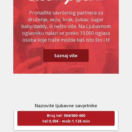
Pronađite savršenog partnera za
druženje, vezu, brak, ljubav, sugar
baby/daddy, ili nešto više. Na Ljubavnom
oglasniku nalazi se preko 10.000 oglasa
osoba koje traže možda baš isto što i ti!
Saznaj više
NIVES
/ Kod 20
Ljubavni savjetnik je zauzet
TEHNIKE:
ljubavna očekivanja, smjer u kojem ide veza
Nazovite ljubavne savjetnike
Broj tel: 064/600-600
tel:0,93€ - mob:1,12€ min