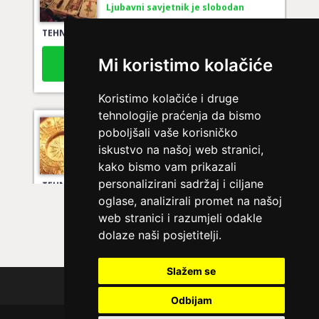
TEHNIKE:
tarot za ljubav
Broj tel: 064/600-600
tel:0,93€ - mob:1,12€ min
Mi koristimo kolačiće
Koristimo kolačiće i druge
tehnologije praćenja da bismo
NIVES
/ Kod 20
poboljšali vaše korisničko
Ljubavni savjetnik je zauzet
iskustvo na našoj web stranici,
kako bismo vam prikazali
TEHNIKE:
ljubavna očekivanja, smjer u kojem ide veza
personalizirani sadržaj i ciljane
Broj tel: 064/600-600
oglase, analizirali promet na našoj
tel:0,93€ - mob:1,12€ min
web stranici i razumjeli odakle
dolaze naši posjetitelji.
Slažem se
VESNA BURCSA
/ Kod 55
Polica privatnosti
Ljubavni savjetnik je slobodan
Odbijam