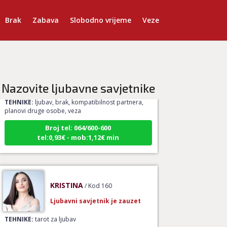
Brak
Zabava
Slobodno vrijeme
Veze
VESNA BURCSA
/ Kod 55
Ljubavni savjetnik je slobodan
Nazovite ljubavne savjetnike
TEHNIKE:
ljubav, brak, kompatibilnost partnera,
planovi druge osobe, veza
Broj tel: 064/600-600
tel:0,93€ - mob:1,12€ min
KRISTINA
/ Kod 160
Ljubavni savjetnik je zauzet
TEHNIKE:
tarot za ljubav