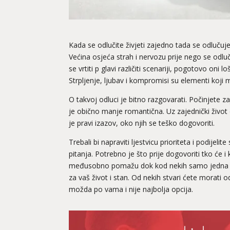
Kada se odlučite živjeti zajedno tada se odlučuj
Većina osjeća strah i nervozu prije nego se odluče
se vrtiti p glavi različiti scenariji, pogotovo oni 
Strpljenje, ljubav i kompromisi su elementi koji m
O takvoj odluci je bitno razgovarati. Počinjete z
je obično manje romantična. Uz zajednički život 
je pravi izazov, oko njih se teško dogovoriti.
Trebali bi napraviti ljestvicu prioriteta i podijeli
pitanja. Potrebno je što prije dogovoriti tko će 
međusobno pomažu dok kod nekih samo jedna str
za vaš život i stan. Od nekih stvari ćete morati 
možda po vama i nije najbolja opcija.