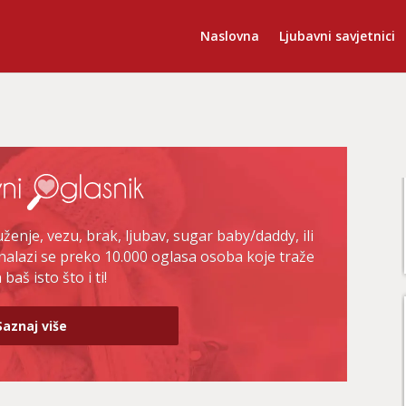
Naslovna
Ljubavni savjetnici
enje, vezu, brak, ljubav, sugar baby/daddy, ili
nalazi se preko 10.000 oglasa osoba koje traže
baš isto što i ti!
Saznaj više