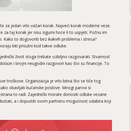
ete za jedan vrlo važan korak. Najveći korak moderne veze.
 za taj korak jer nisu sigurni hoće li to uspjeti. Počnu im
loši. Kako to dogovoriti bez ikakvih problema i stresa?
oraju biti prisutni kod takve odluke.
ajednički život stoga trebate ozbiljno razgovarati. Stvarnost
dolaze i brojni neugodni razgovori kao što su financije. To
te sve troškove. Organizacija je vrlo bitna što se tiče tog
i kako obavljati kućanske poslove. Mnogi parovi si
ana to radi. Zajednički morate donositi odluke vezane
odustati, a i dopustiti svom partneru mogućnost odabira koji