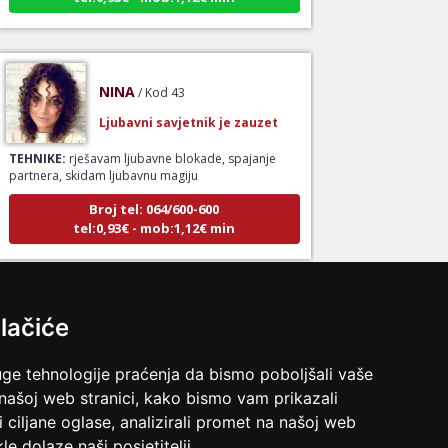
NINA
/ Kod 43
Ljubavni savjetnik je zauzet
TEHNIKE:
rješavam ljubavne blokade, spajanje
partnera, skidam ljubavnu magiju
Broj tel: 064/600-600
tel:0,93€ - mob:1,12€ min
VANESA
/ Kod 60
lačiće
Ljubavni savjetnik je slobodan
uge tehnologije praćenja da bismo poboljšali vaše
TEHNIKE:
tarot za ljubav
 našoj web stranici, kako bismo vam prikazali
Broj tel: 064/600-600
i ciljane oglase, analizirali promet na našoj web
tel:0,93€ - mob:1,12€ min
le dolaze naši posjetitelji.