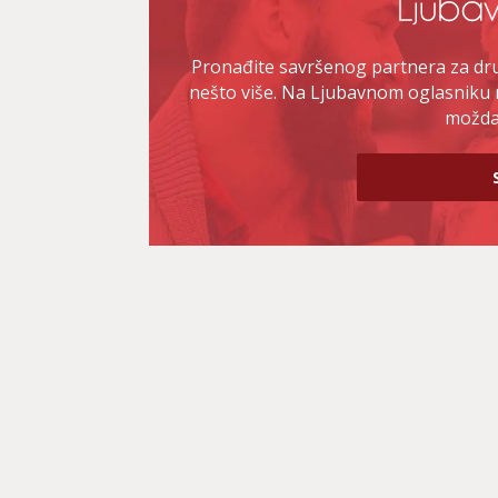
Pronađite savršenog partnera za druž
nešto više. Na Ljubavnom oglasniku 
možda 