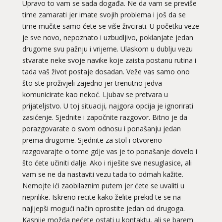
Upravo to vam se sada događa. Ne da vam se previše
time zamarati jer imate svojih problema i još da se
time mučite samo ćete se više živcirati. U početku veze
je sve novo, nepoznato i uzbudljivo, poklanjate jedan
drugome svu pažnju i vrijeme. Ulaskom u dublju vezu
stvarate neke svoje navike koje zaista postanu rutina i
tada vaš život postaje dosadan. Veže vas samo ono
što ste proživjeli zajedno jer trenutno jedva
komunicirate kao nekoć. Ljubav se pretvara u
prijateljstvo. U toj situaciji, najgora opcija je ignorirati
zasićenje. Sjednite i započnite razgovor. Bitno je da
porazgovarate o svom odnosu i ponašanju jedan
prema drugome. Sjednite za stol i otvoreno
razgovarajte o tome gdje vas je to ponašanje dovelo i
što ćete učiniti dalje. Ako i riješite sve nesuglasice, ali
vam se ne da nastaviti vezu tada to odmah kažite.
Nemojte ići zaobilaznim putem jer ćete se uvaliti u
neprilike. Iskreno recite kako želite prekid te se na
najljepši mogući način oprostite jedan od drugoga.
Kasnije možda nećete ostati u kontaktu, ali se barem