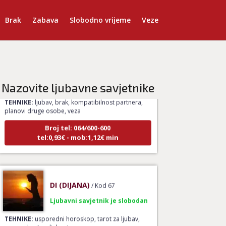
Brak
Zabava
Slobodno vrijeme
Veze
VESNA BURCSA
/ Kod 55
Ljubavni savjetnik je zauzet
Nazovite ljubavne savjetnike
TEHNIKE:
ljubav, brak, kompatibilnost partnera,
planovi druge osobe, veza
Broj tel: 064/600-600
tel:0,93€ - mob:1,12€ min
DI (DIJANA)
/ Kod 67
Ljubavni savjetnik je slobodan
TEHNIKE:
usporedni horoskop, tarot za ljubav,
numeorlogija u ljubavi