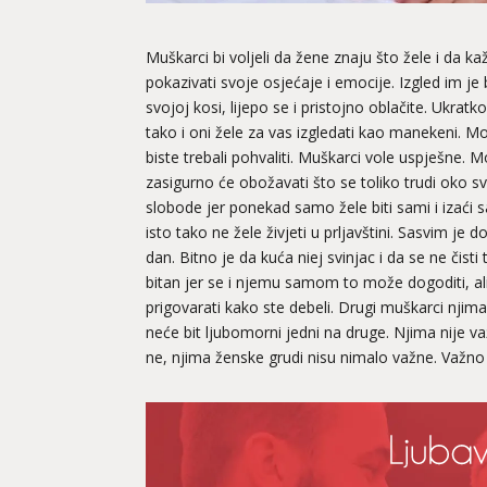
Muškarci bi voljeli da žene znaju što žele i da k
pokazivati svoje osjećaje i emocije. Izgled im je
svojoj kosi, lijepo se i pristojno oblačite. Ukratko
tako i oni žele za vas izgledati kao manekeni. Mož
biste trebali pohvaliti. Muškarci vole uspješne. 
zasigurno će obožavati što se toliko trudi oko sv
slobode jer ponekad samo žele biti sami i izaći
isto tako ne žele živjeti u prljavštini. Sasvim je do
dan. Bitno je da kuća niej svinjac i da se ne čist
bitan jer se i njemu samom to može dogoditi, ali
prigovarati kako ste debeli. Drugi muškarci njima 
neće bit ljubomorni jedni na druge. Njima nije važ
ne, njima ženske grudi nisu nimalo važne. Važno 