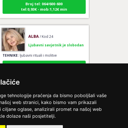
tel:0,93€ - mob:1,12€ min
ALBA
/ Kod 24
Ljubavni savjetnik je slobodan
TEHNIKE:
ljubavni rituali i molitve
Broj tel: 064/600-600
tel:0,93€ - mob:1,12€ min
lačiće
IRIDA - MAGDALENA
/ Kod 36
uge tehnologije praćenja da bismo poboljšali vaše
 našoj web stranici, kako bismo vam prikazali
Ljubavni savjetnik je slobodan
i ciljane oglase, analizirali promet na našoj web
TEHNIKE:
ljubav, brak, veze
le dolaze naši posjetitelji.
Broj tel: 064/600-600
tel:0,93€ - mob:1,12€ min