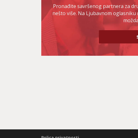
Pronađite savršenog partnera za druž
nešto više. Na Ljubavnom oglasniku 
možda 
Polica privatnosti