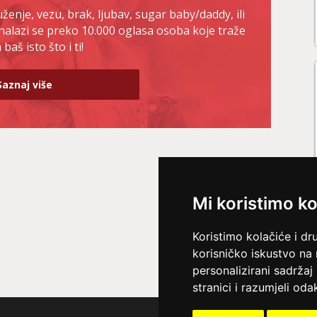
enje, vezu, brak, ljubav, sugar baby/daddy, ili
nalazi se preko 10.000 oglasa osoba koje traže
baš isto što i ti!
Saznaj više
Mi koristimo ko
Koristimo kolačiće i dr
korisničko iskustvo na
personalizirani sadržaj 
stranici i razumjeli odak