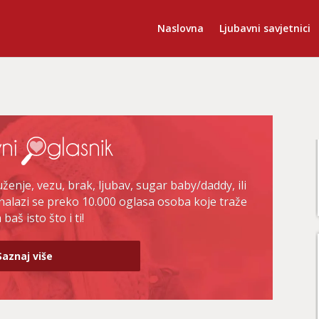
Naslovna
Ljubavni savjetnici
enje, vezu, brak, ljubav, sugar baby/daddy, ili
nalazi se preko 10.000 oglasa osoba koje traže
baš isto što i ti!
Saznaj više