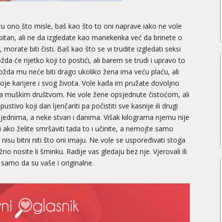
ažu ono što misle, baš kao što to oni naprave iako ne vole
 bitan, ali ne da izgledate kao manekenka već da brinete o
, morate biti čisti. Baš kao što se vi trudite izgledati seksi
da će rijetko koji to postići, ali barem se trudi i upravo to
Možda mu neće biti drago ukoliko žena ima veću plaću, ali
oje karijere i svog života. Vole kada im pružate dovoljno
 sa muškim društvom. Ne vole žene opsjednute čistoćom, ali
pustivo koji dan ljenčariti pa počistiti sve kasnije ili drugi
i tjednima, a neke stvari i danima. Višak kilograma njemu nije
 ako želite smršaviti tada to i učinite, a nemojte samo
nisu bitni niti što oni imaju. Ne vole se uspoređivati stoga
no nosite li šminku. Radije vas gledaju bez nje. Vjerovali ili
samo da su vaše i originalne.