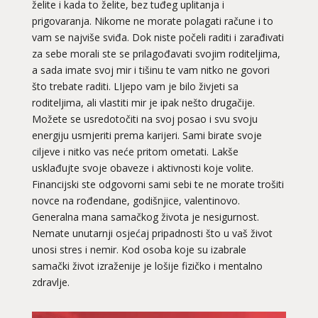
želite i kada to želite, bez tuđeg uplitanja i
prigovaranja. Nikome ne morate polagati račune i to
vam se najviše sviđa. Dok niste počeli raditi i zarađivati
za sebe morali ste se prilagođavati svojim roditeljima,
a sada imate svoj mir i tišinu te vam nitko ne govori
što trebate raditi. LIjepo vam je bilo živjeti sa
roditeljima, ali vlastiti mir je ipak nešto drugačije.
Možete se usredotočiti na svoj posao i svu svoju
energiju usmjeriti prema karijeri. Sami birate svoje
ciljeve i nitko vas neće pritom ometati. Lakše
usklađujte svoje obaveze i aktivnosti koje volite.
Financijski ste odgovorni sami sebi te ne morate trošiti
novce na rođendane, godišnjice, valentinovo.
Generalna mana samačkog života je nesigurnost.
Nemate unutarnji osjećaj pripadnosti što u vaš život
unosi stres i nemir. Kod osoba koje su izabrale
samački život izraženije je lošije fizičko i mentalno
zdravlje.
LUCIJA
/ Kod #136
Ljubavni savjetnik je zauzet