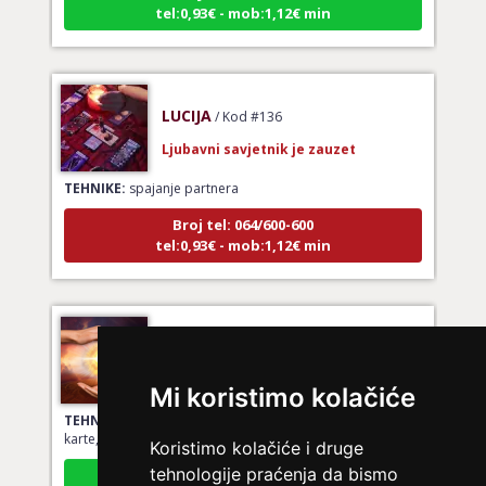
tel:0,93€ - mob:1,12€ min
LUCIJA
/ Kod #136
Ljubavni savjetnik je zauzet
TEHNIKE:
spajanje partnera
Broj tel: 064/600-600
tel:0,93€ - mob:1,12€ min
DIJA
/ Kod 64
Ljubavni savjetnik je slobodan
Mi koristimo kolačiće
TEHNIKE:
vedska astrologija (jyotish), reiki, tarot, oracle
karte, duhovni razgovori
Koristimo kolačiće i druge
Broj tel: 064/600-600
tehnologije praćenja da bismo
tel:0,93€ - mob:1,12€ min