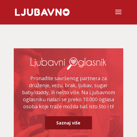
Pronađite savršenog partnera za
druženje, vezu, brak, ljubav, sugar
baby/daddy, ili nešto više. Na Ljubavnom
oglasniku nalazi se preko 10.000 oglasa
osoba koje traže možda baš isto što i ti!
Saznaj više