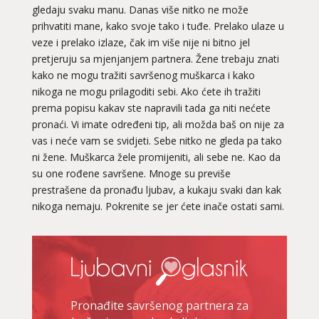
gledaju svaku manu. Danas više nitko ne može
prihvatiti mane, kako svoje tako i tuđe. Prelako ulaze u
veze i prelako izlaze, čak im više nije ni bitno jel
pretjeruju sa mjenjanjem partnera. Žene trebaju znati
kako ne mogu tražiti savršenog muškarca i kako
nikoga ne mogu prilagoditi sebi. Ako ćete ih tražiti
prema popisu kakav ste napravili tada ga niti nećete
pronaći. Vi imate određeni tip, ali možda baš on nije za
vas i neće vam se svidjeti. Sebe nitko ne gleda pa tako
ni žene. Muškarca žele promijeniti, ali sebe ne. Kao da
su one rođene savršene. Mnoge su previše
prestrašene da pronađu ljubav, a kukaju svaki dan kak
nikoga nemaju. Pokrenite se jer ćete inače ostati sami.
KRISTINA
/ Kod 160
Ljubavni savjetnik je zauzet
TEHNIKE:
tarot za ljubav
Broj tel: 064/600-600
tel:0,93€ - mob:1,12€ min
Pronađite savršenog partnera za