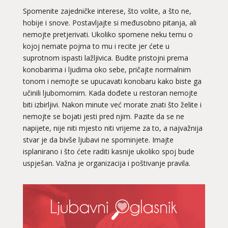
Spomenite zajedničke interese, što volite, a što ne,
hobije i snove. Postavljajte si međusobno pitanja, ali
nemojte pretjerivati. Ukoliko spomene neku temu o
kojoj nemate pojma to mu i recite jer ćete u
suprotnom ispasti lažljivica. Budite pristojni prema
konobarima i ljudima oko sebe, pričajte normalnim
tonom i nemojte se upucavati konobaru kako biste ga
učinili ljubomornim. Kada dođete u restoran nemojte
biti izbirljivi. Nakon minute već morate znati što želite i
nemojte se bojati jesti pred njim. Pazite da se ne
napijete, nije niti mjesto niti vrijeme za to, a najvažnija
stvar je da bivše ljubavi ne spominjete. Imajte
isplanirano i što ćete raditi kasnije ukoliko spoj bude
uspješan. Važna je organizacija i poštivanje pravila.