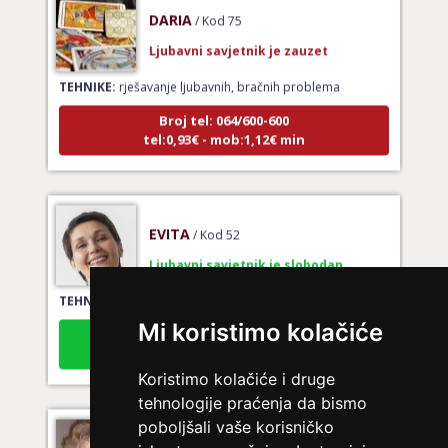
DARIA
/ Kod 75
Ljubavni savjetnik je zauzet
TEHNIKE:
rješavanje ljubavnih, bračnih problema
Broj tel: 064/600-600
tel:0,93€ - mob:1,12€ min
EVITA
/ Kod 52
Ljubavni savjetnik je slobodan
TEHNIKE:
tarot za ljubav
Broj tel: 064/600-600
Mi koristimo kolačiće
tel:0,93€ - mob:1,12€ min
Koristimo kolačiće i druge
tehnologije praćenja da bismo
poboljšali vaše korisničko
DINA
/ Kod 38