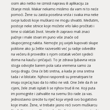
osim ako netko ne izmisli napravu ili aplikaciju za
čitanje misli. Makar nekamo mislimo da vam ni to neće
pomoći. Žene su zaista posebna vrsta i svaka ima neke
svoje ludosti koje muškarci ne mogu shvatiti. Međutim,
postoje neke sitnice koje možete vrlo lako pročitati i
time si olakšati život. Vesele ih zapravo mali znaci
pažnje i male stvari im puno više znače od
skupocjenog nakita. Nemojte joj uvijek kupovati skupe
poklone ako ju želite razveseliti već ju radije odvedite
na večeru ili provedite s njom ostatak večeri sjedeći
doma na kauču i pričajući. To je zdrava ljubavna veza
stoga odvojite barem pola sata vremena samo za
svoju dragu. Ona će biti sretna, a kada je ona sretna
tada i vi blistate. Njihovi rasporedi su prenatrpani te
imaju osjećaj kao da to nitko ne vidi. One žele da ih se
cijeni, žele znati isplati li se njihov trud ili ne. Koji puta
im pomognite i zahvalite na svemu što rade za vas.
Jednostavno izrecite tu riječ koja vrijedi svo bogatstvo
koje imate. Žene, vi trebate jasno reći svom muškarcu