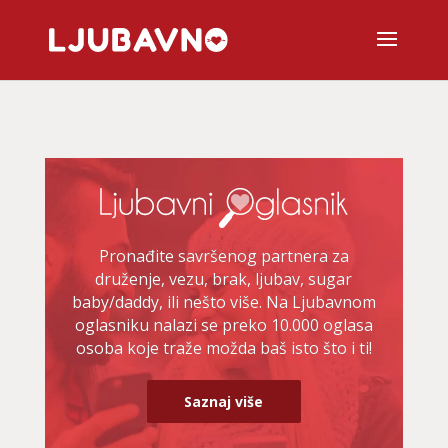
Pronađite savršenog partnera za
druženje, vezu, brak, ljubav, sugar
baby/daddy, ili nešto više. Na Ljubavnom
oglasniku nalazi se preko 10.000 oglasa
osoba koje traže možda baš isto što i ti!
Saznaj više