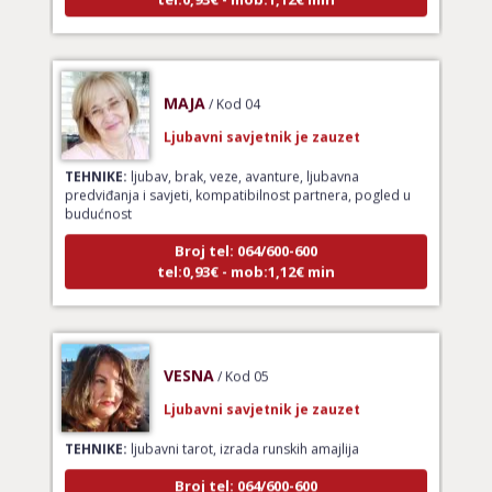
MAJA
/ Kod 04
Ljubavni savjetnik je zauzet
TEHNIKE:
ljubav, brak, veze, avanture, ljubavna
predviđanja i savjeti, kompatibilnost partnera, pogled u
budućnost
Broj tel: 064/600-600
tel:0,93€ - mob:1,12€ min
VESNA
/ Kod 05
Ljubavni savjetnik je zauzet
TEHNIKE:
ljubavni tarot, izrada runskih amajlija
Broj tel: 064/600-600
tel:0,93€ - mob:1,12€ min