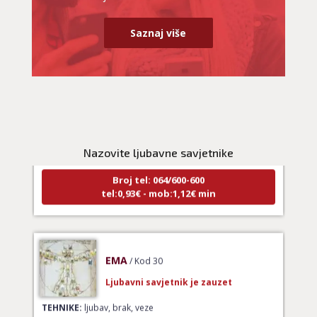
Saznaj više
LUCIJA
/ Kod #136
Ljubavni savjetnik je zauzet
TEHNIKE:
spajanje partnera
Nazovite ljubavne savjetnike
Broj tel: 064/600-600
tel:0,93€ - mob:1,12€ min
EMA
/ Kod 30
Ljubavni savjetnik je zauzet
TEHNIKE:
ljubav, brak, veze