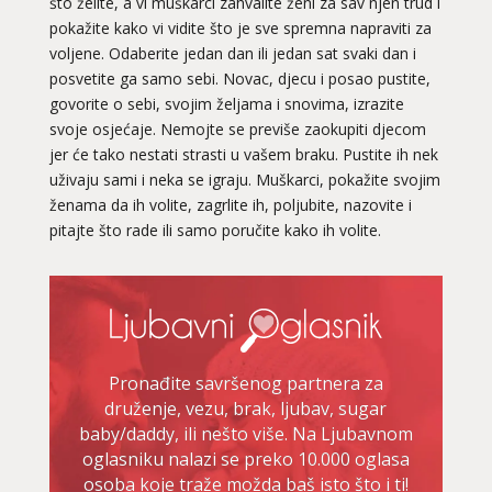
što želite, a vi muškarci zahvalite ženi za sav njen trud i
pokažite kako vi vidite što je sve spremna napraviti za
voljene. Odaberite jedan dan ili jedan sat svaki dan i
posvetite ga samo sebi. Novac, djecu i posao pustite,
govorite o sebi, svojim željama i snovima, izrazite
svoje osjećaje. Nemojte se previše zaokupiti djecom
jer će tako nestati strasti u vašem braku. Pustite ih nek
uživaju sami i neka se igraju. Muškarci, pokažite svojim
ženama da ih volite, zagrlite ih, poljubite, nazovite i
pitajte što rade ili samo poručite kako ih volite.
Pronađite savršenog partnera za
druženje, vezu, brak, ljubav, sugar
baby/daddy, ili nešto više. Na Ljubavnom
oglasniku nalazi se preko 10.000 oglasa
osoba koje traže možda baš isto što i ti!