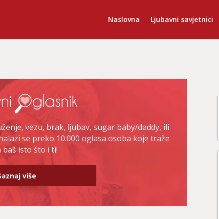
Naslovna
Ljubavni savjetnici
enje, vezu, brak, ljubav, sugar baby/daddy, ili
nalazi se preko 10.000 oglasa osoba koje traže
baš isto što i ti!
Saznaj više