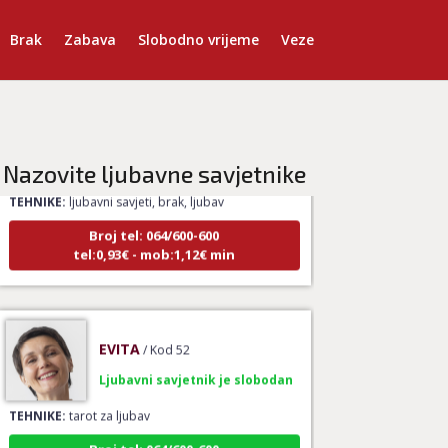
Brak
Zabava
Slobodno vrijeme
Veze
AZRA
/ Kod 02
Ljubavni savjetnik je zauzet
Nazovite ljubavne savjetnike
TEHNIKE:
ljubavni savjeti, brak, ljubav
Broj tel: 064/600-600
tel:0,93€ - mob:1,12€ min
EVITA
/ Kod 52
Ljubavni savjetnik je slobodan
TEHNIKE:
tarot za ljubav
Broj tel: 064/600-600