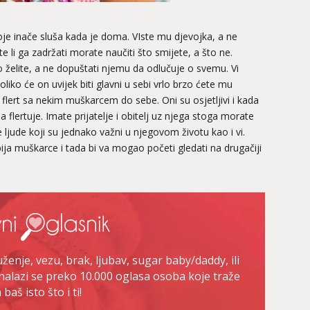
oje inače sluša kada je doma. VIste mu djevojka, a ne
e li ga zadržati morate naučiti što smijete, a što ne.
 želite, a ne dopuštati njemu da odlučuje o svemu. Vi
Ukoliko će on uvijek biti glavni u sebi vrlo brzo ćete mu
i flert sa nekim muškarcem do sebe. Oni su osjetljivi i kada
 flertuje. Imate prijatelje i obitelj uz njega stoga morate
uge ljude koji su jednako važni u njegovom životu kao i vi.
bija muškarce i tada bi va mogao početi gledati na drugačiji
enje, vezu, brak, ljubav, sugar baby/daddy, ili
nalazi se preko 10.000 oglasa osoba koje traže
baš isto što i ti!