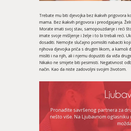
Trebate mu biti djevojka bez ikakvih prigovora k
mama. Bez ikakvih prigovora i preodgajanja. Želit
Morate imati svoj stav, samopouzdanje i reći što
imate svoje mišljenje i želje i to bi trebali reći. 
dosaditi. Nemojte slučajno pomisliti nabaciti koj
njihova djevojka priča s drugim likom, a kamoli da
misliti i na njih, ali i njemu dopustiti da viđa dr
Nikako ne smijete biti pesimisti. Negativnost od
način. Kao da niste zadovoljni svojim životom.
Pronađite savršenog partnera za druž
nešto više. Na Ljubavnom oglasniku 
možda 