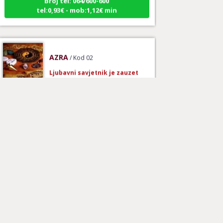
tel:0,93€ - mob:1,12€ min
AZRA
/ Kod 02
Ljubavni savjetnik je zauzet
TEHNIKE:
ljubavni savjeti, brak, ljubav
Broj tel: 064/600-600
tel:0,93€ - mob:1,12€ min
EVITA
/ Kod 52
Ljubavni savjetnik je slobodan
TEHNIKE:
tarot za ljubav
Broj tel: 064/600-600
tel:0,93€ - mob:1,12€ min