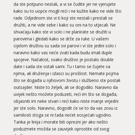
da ste potpuno nestali, a vi se čudite jer ne vjerujete
kako su to uopće mogli reći i ne kužite kako ne vide što
rade. Odjednom ste vi ti koji ste nestali i prestali se
družiti, a ne vide sebe i kako su oni na to utjecali. Ne
shvaćaju kako ste vi solo i ne planirate se družiti u
parovima i gledati kako se drže za ruke. U vašem
cijelom društvu su sada svi parovi i vi ste jedini solo i
naravno kako vas neće zvati kada budu imali duple
spojeve. Nažalost, svako društvo je postalo double
date i sada ste ostali sami. Tu i tamo se čujete sa
njima, ali druženja i izlasci su prošlost. Nemate pojma
što se događa u njihovom životu i službeno ste postali
outsajder. Niste to željeli, ali se dogodilo. Naravno da
uvijek nešto možete poduzeti, reći im što se događa,
objasniti im neke stvari i reći kako niste manje vrijedni
jer ste solo. Naravno, dogodit će se to da vas zovu iz
samilosti stoga se ni tada nećet eosjećati ugodno.
Tanka je linija i morate biti oprezni jer ako nešto
poduzmete možda se zauvijek oprostite od svog