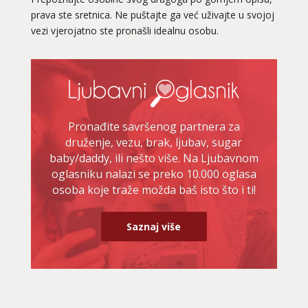
prava ste sretnica. Ne puštajte ga već uživajte u svojoj
vezi vjerojatno ste pronašli idealnu osobu.
Pronađite savršenog partnera za
druženje, vezu, brak, ljubav, sugar
baby/daddy, ili nešto više. Na Ljubavnom
oglasniku nalazi se preko 10.000 oglasa
osoba koje traže možda baš isto što i ti!
Saznaj više
EMA
/ Kod 30