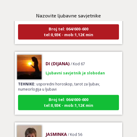
Ljubavni savjetnik je zauzet
TEHNIKE:
ljubav, brak, veze
Nazovite ljubavne savjetnike
Broj tel: 064/600-600
tel:0,93€ - mob:1,12€ min
DI (DIJANA)
/ Kod 67
Ljubavni savjetnik je slobodan
TEHNIKE:
usporedni horoskop, tarot za ljubav,
numeorlogija u ljubavi
Broj tel: 064/600-600
tel:0,93€ - mob:1,12€ min
JASMINKA
/ Kod 56