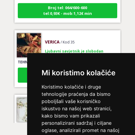
Broj tel: 064/600-600
tel:0,93€ - mob:1,12€ min
VERICA
/ Kod 35
Ljubavni savjetnik je slobodan
TEHNIKE:
tarot za ljubav
Broj tel: 064/600-600
Mi koristimo kolačiće
tel:0,93€ - mob:1,12€ min
Koristimo kolačiće i druge
tehnologije praćenja da bismo
poboljšali vaše korisničko
EMA
/ Kod 30
iskustvo na našoj web stranici,
Ljubavni savjetnik je zauzet
kako bismo vam prikazali
TEHNIKE:
ljubav, brak, veze
personalizirani sadržaj i ciljane
oglase, analizirali promet na našoj
Broj tel: 064/600-600