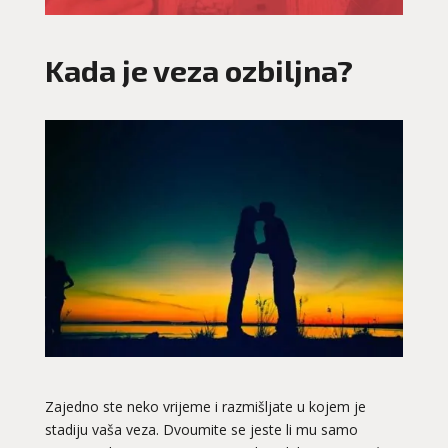
Kada je veza ozbiljna?
Zajedno ste neko vrijeme i razmišljate u kojem je
stadiju vaša veza. Dvoumite se jeste li mu samo