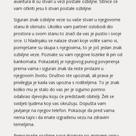
avantura ili su stvari u vezi postale ozbiljne. Sitnice će
vam otkriti jesu li stvari postale ozbiljne.
Siguran znak ozbiljne veze su vaše stvari u njegovome
stanu ili obrnuto. Ukoliko vam partner oslobodi dio
prostora u svom stanu to znači da vas je pustio i svoje
srce. U hladnjaku se nalaze stvari koje volite samo vi,
pomiješane su skupa s njegovima, to je još jedan znak
ozbiljne veze. Poznate su vam njegove lozinke ili pin od
bankomata. Pokazatelj je njegovog punog povjerenja
prema vama i siguran znak da niste prolazni u
njegovom životu. Društvo ste upoznali, ali prava je
privilegija je kada vas upozna s roditeljima. To je znak
koliko mu je stalo do vas jer je sigurno pomno
odabrao djevojku koju će predstaviti obitelji. Želi se
svidjeti ljudima koji vas okružuju. Dopušta vam
javljanje na njegov telefon. Pokazuje da pred vama
nema tajni i da imate izgrađenu vezu na zdravim
temeljima.
Prepoznajte osobine svog dragoga po gornjem opisu,