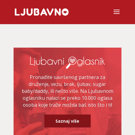
Pronađite savršenog partnera za
druženje, vezu, brak, ljubav, sugar
baby/daddy, ili nešto više. Na Ljubavnom
oglasniku nalazi se preko 10.000 oglasa
osoba koje traže možda baš isto što i ti!
Saznaj više