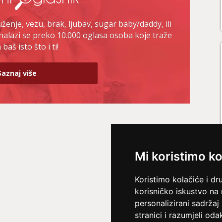
enje, vezu, brak, ljubav, sugar baby/daddy, ili
nalazi se preko 10.000 oglasa osoba koje traže
baš isto što i ti!
Saznaj više
Mi koristimo ko
Koristimo kolačiće i dr
korisničko iskustvo na
personalizirani sadržaj 
stranici i razumjeli odak