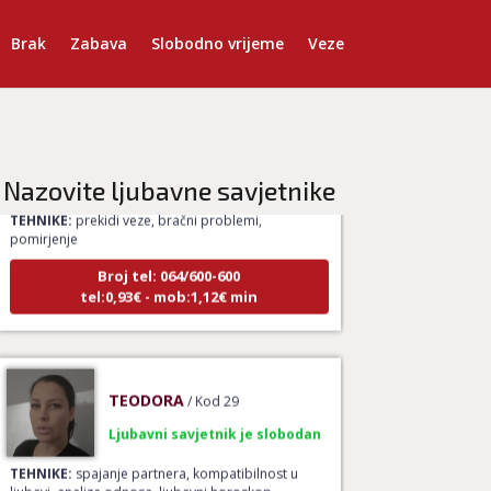
Brak
Zabava
Slobodno vrijeme
Veze
DENI
/ Kod 15
Ljubavni savjetnik je zauzet
Nazovite ljubavne savjetnike
TEHNIKE:
prekidi veze, bračni problemi,
pomirjenje
Broj tel: 064/600-600
tel:0,93€ - mob:1,12€ min
TEODORA
/ Kod 29
Ljubavni savjetnik je slobodan
TEHNIKE:
spajanje partnera, kompatibilnost u
ljubavi, analiza odnosa, ljubavni horoskop