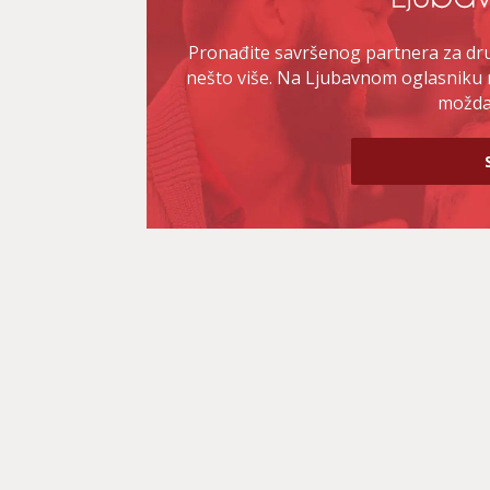
Pronađite savršenog partnera za druž
nešto više. Na Ljubavnom oglasniku 
možda 