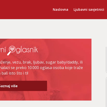
Naslovna
Ljubavni savjetnici
enje, vezu, brak, ljubav, sugar baby/daddy, ili
nalazi se preko 10.000 oglasa osoba koje traže
baš isto što i ti!
Saznaj više