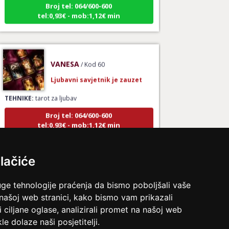
tel:0,93€ - mob:1,12€ min
VANESA
/ Kod 60
Ljubavni savjetnik je zauzet
TEHNIKE:
tarot za ljubav
Broj tel: 064/600-600
tel:0,93€ - mob:1,12€ min
lačiće
KETY
/ Kod 32
Ljubavni savjetnik je zauzet
uge tehnologije praćenja da bismo poboljšali vaše
 našoj web stranici, kako bismo vam prikazali
TEHNIKE:
ljubavni savjeti, rješavanje ljubavnih
i ciljane oglase, analizirali promet na našoj web
problema
le dolaze naši posjetitelji.
Broj tel: 064/600-600