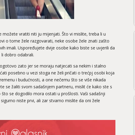
ožete vratiti niti ju mijenjati. Što vi mislite, treba li u
rovi o tome žele razgovarati, neke osobe žele znati zašto
išvih imali. Uspoređujete dvije osobe kako biste se uvjerili da
 li dobro odabrali.
ogotovo zato jer se moraju natjecati sa nekim i stalno
ećati posebno u vezi stoga ne želi pričati o trećpj osobi koja
 vremenu i budućnosti, a one nečemu što se više nikada
ete se žaliti svom sadašnjem partneru, mislit će kako ste s
 što se dogodilo mora ostati u prošlosti. Vaši sadašnji
 sigurno niste prvi, ali zar stvarno mislite da oni žele