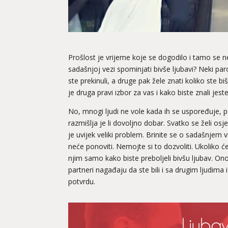
Prošlost je vrijeme koje se dogodilo i tamo se ne m
sadašnjoj vezi spominjati bivše ljubavi? Neki pa
ste prekinuli, a druge pak žele znati koliko ste b
je druga pravi izbor za vas i kako biste znali jeste
No, mnogi ljudi ne vole kada ih se uspoređuje, p
razmišlja je li dovoljno dobar. Svatko se želi osj
je uvijek veliki problem. Brinite se o sadašnjem
neće ponoviti. Nemojte si to dozvoliti. Ukoliko ć
njim samo kako biste preboljeli bivšu ljubav. Ono
partneri nagađaju da ste bili i sa drugim ljudima i
potvrdu.