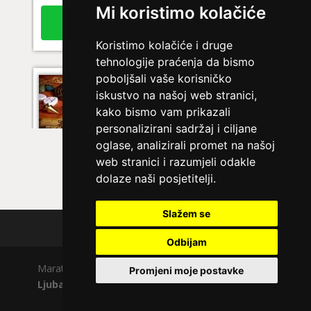
Mi koristimo kolačiće
Broj tel: 064/600-600
tel:0,93€ - mob:1,12€ min
Koristimo kolačiće i druge
tehnologije praćenja da bismo
poboljšali vaše korisničko
AZRA
/ Kod 02
iskustvo na našoj web stranici,
Ljubavni savjetnik je slobodan
kako bismo vam prikazali
personalizirani sadržaj i ciljane
TEHNIKE:
ljubavni savjeti, brak, ljubav
oglase, analizirali promet na našoj
Broj tel: 064/600-600
web stranici i razumjeli odakle
tel:0,93€ - mob:1,12€ min
dolaze naši posjetitelji.
Slažem se
Polica privatnosti
RAJNA
/ Kod 85
Odbijam
Ljubavni savjetnik je slobodan
Maratela mreže d.o.o., 072700700, +18 Copyright Ⓒ
Promjeni moje postavke
Ljubavno.com
| Usluge smiju koristiti osobe starije
TEHNIKE:
tarot za ljubav
od +18 godina.
Broj tel: 064/600-600