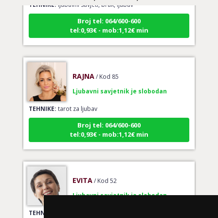
TEHNIKE:
ljubavni savjeti, brak, ljubav
Broj tel: 064/600-600
tel:0,93€ - mob:1,12€ min
RAJNA
/ Kod 85
Ljubavni savjetnik je slobodan
TEHNIKE:
tarot za ljubav
Broj tel: 064/600-600
tel:0,93€ - mob:1,12€ min
EVITA
/ Kod 52
Ljubavni savjetnik je slobodan
TEHNIKE:
tarot za ljubav