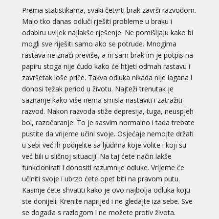
Prema statistikama, svaki četvrti brak završi razvodom.
Malo tko danas odluči rješiti probleme u braku i
odabiru uvijek najlakše rješenje. Ne pomišljaju kako bi
mogli sve riješiti samo ako se potrude. Mnogima
rastava ne znači previše, a ni sam brak im je potpis na
papiru stoga nije čudo kako će htjeti odmah rastavu i
završetak loše priče. Takva odluka nikada nije lagana i
donosi težak period u životu. Najteži trenutak je
saznanje kako više nema smisla nastaviti i zatražiti
razvod. Nakon razvoda stiže depresija, tuga, neuspjeh
bol, razočaranje. To je sasvim normalno i tada trebate
pustite da vrijeme učini svoje. Osjećaje nemojte držati
u sebi već ih podijelite sa ljudima koje volite i koji su
već bili u sličnoj situaciji. Na taj ćete način lakše
funkcionirati i donositi razumnije odluke. Vrijeme će
učiniti svoje i ubrzo ćete opet biti na pravom putu.
Kasnije ćete shvatiti kako je ovo najbolja odluka koju
ste donijeli. Krenite naprijed i ne gledajte iza sebe. Sve
se događa s razlogom i ne možete protiv života.