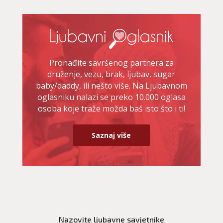
Pronađite savršenog partnera za
druženje, vezu, brak, ljubav, sugar
baby/daddy, ili nešto više. Na Ljubavnom
oglasniku nalazi se preko 10.000 oglasa
osoba koje traže možda baš isto što i ti!
Saznaj više
AZRA
/ Kod 02
Ljubavni savjetnik je slobodan
Nazovite ljubavne savjetnike