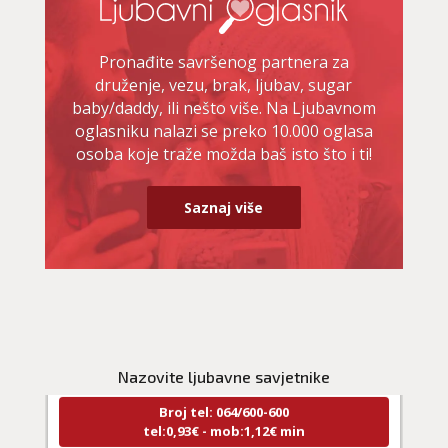
Pronađite savršenog partnera za
druženje, vezu, brak, ljubav, sugar
baby/daddy, ili nešto više. Na Ljubavnom
oglasniku nalazi se preko 10.000 oglasa
osoba koje traže možda baš isto što i ti!
Saznaj više
LUCIJA
/ Kod #136
Ljubavni savjetnik je zauzet
TEHNIKE:
spajanje partnera
Nazovite ljubavne savjetnike
Broj tel: 064/600-600
tel:0,93€ - mob:1,12€ min