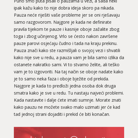
Puno smo puta pisali o pauzama u vezi, a sada neki
ipak kažu kako to nije dobra ideja skoro pa nikada.
Pauza neće riješiti vaše probleme jer se oni rješavaju
samo razgovorom. Najgore je kada ne definirate
pravila tijekom te pauze i kasnije oboje zažalite zbog
toga i zbog učinjenog. Vrlo se ćesto nakon završene
pauze parovi osjećaju čudno i tada na kraju prekinu.
Pauza znači kako ste razmišljali o svojoj vezi i shvatili
kako nije sve u redu, a pauza vam je bila samo izlika da
ostanete nakratko sami. Vi to stvarno želite, ali teško
vam je to izgovoriti. Na taj način se oboje nadate kako
je to samo neka faza i oboje bježite od prekida.
Najgore je kada to predloži jedna osoba dok druga
smatra kako je sve u redu. Tu nastaju najveći problemi.
Kada nastavite i dalje ćete imati sumnje. Morate znati
kako pauzu ne možete svako malo uzimati jer će kad
tad jednoj strani dojaditi i prekid će biti konačan.