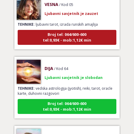
Ljubavni savjetnik je zauzet
TEHNIKE:
ljubavni tarot, izrada runskih amajlija
Broj tel: 064/600-600
tel:0,93€ - mob:1,12€ min
DIJA
/ Kod 64
Ljubavni savjetnik je slobodan
TEHNIKE:
vedska astrologija (jyotish), reiki, tarot, oracle
karte, duhovni razgovori
Broj tel: 064/600-600
tel:0,93€ - mob:1,12€ min
STOJA
/ Kod 31