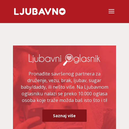
Pronađite savršenog partnera za
druženje, vezu, brak, ljubav, sugar
baby/daddy, ili nešto više. Na Ljubavnom
oglasniku nalazi se preko 10.000 oglasa
osoba koje traže možda baš isto što i ti!
Saznaj više