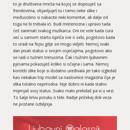
to je društvena mreža na kojoj se dopisuješ sa
frendovima, objavljuješ tu i tamo neke slike i
međusobno si nabacite neki komentar, ali dalje od
toga ne bi trebala ići. Budi misteriozna i upravo tada
ćeš zanimati svakog muškarca. Oni ne vole kada cura
već u samom startu ispriča sve o sebi, pogotovo kada
to uradi na fejsu gdje svi mogu vidjeti. Nemoj svaki
dan pisati status o svojim osjećajima, pogotovo ako
se radi o tužnim trenucima. Čak i tužnim ljubavnim
pjesama pokazuješ koliko si očajna i sama. Nemoj
koristiti slike koje si dodatno uređivala jer tako izgledaš
kao nekakav top model sa naslovnice magazina čija je
slika totalno neprirodna. Nije dobro ni kada stalno
mijenjaš svoj status. Svako malo prekidaš pa si u vezi.
To šalje krivu poruku o tebi. Radije pričekaj dok veza
ne postane ozbiljnija.