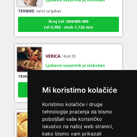
TEHNIKE:
tarot za ljubav
Broj tel: 064/600-600
tel:0,93€ - mob:1,12€ min
VERICA
/ Kod 35
Ljubavni savjetnik je slobodan
TEHNIKE:
tarot za ljubav
Broj tel: 064/600-600
tel:0,93€ - mob:1,12€ min
Mi koristimo kolačiće
Koristimo kolačiće i druge
tehnologije praćenja da bismo
NIVES
/ Kod 20
poboljšali vaše korisničko
Ljubavni savjetnik je zauzet
iskustvo na našoj web stranici,
kako bismo vam prikazali
TEHNIKE:
ljubavna očekivanja, smjer u kojem ide veza