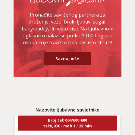
Pronađite savršenog partnera za
druženje, vezu, brak, ljubav, sugar
baby/daddy, ili nešto više. Na Ljubavnom
oglasniku nalazi se preko 10.000 oglasa
osoba koje traže možda baš isto što i ti!
Saznaj više
NIVES
/ Kod 20
Ljubavni savjetnik je zauzet
TEHNIKE:
ljubavna očekivanja, smjer u kojem ide veza
Nazovite ljubavne savjetnike
Broj tel: 064/600-600
tel:0,93€ - mob:1,12€ min