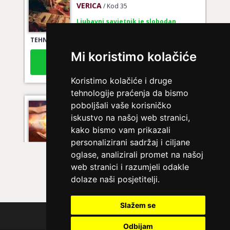
/ Kod 35
Ljubavni savjetnik je slobodan
TEHNIKE:
tarot za ljubav
Broj tel: 064/600-600
Mi koristimo kolačiće
tel:0,93€ - mob:1,12€ min
Koristimo kolačiće i druge
tehnologije praćenja da bismo
poboljšali vaše korisničko
DIJA
/ Kod 64
iskustvo na našoj web stranici,
Ljubavni savjetnik je slobodan
kako bismo vam prikazali
personalizirani sadržaj i ciljane
TEHNIKE:
vedska astrologija (jyotish), reiki, tarot, oracle
karte, duhovni razgovori
oglase, analizirali promet na našoj
web stranici i razumjeli odakle
Broj tel: 064/600-600
dolaze naši posjetitelji.
tel:0,93€ - mob:1,12€ min
Slažem se
Polica privatnosti
Odbijam
STOJA
/ Kod 31