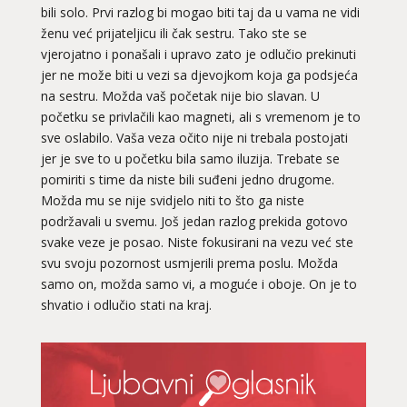
bili solo. Prvi razlog bi mogao biti taj da u vama ne vidi
ženu već prijateljicu ili čak sestru. Tako ste se
vjerojatno i ponašali i upravo zato je odlučio prekinuti
jer ne može biti u vezi sa djevojkom koja ga podsjeća
na sestru. Možda vaš početak nije bio slavan. U
početku se privlačili kao magneti, ali s vremenom je to
sve oslabilo. Vaša veza očito nije ni trebala postojati
jer je sve to u početku bila samo iluzija. Trebate se
pomiriti s time da niste bili suđeni jedno drugome.
Možda mu se nije svidjelo niti to što ga niste
podržavali u svemu. Još jedan razlog prekida gotovo
svake veze je posao. Niste fokusirani na vezu već ste
svu svoju pozornost usmjerili prema poslu. Možda
samo on, možda samo vi, a moguće i oboje. On je to
shvatio i odlučio stati na kraj.