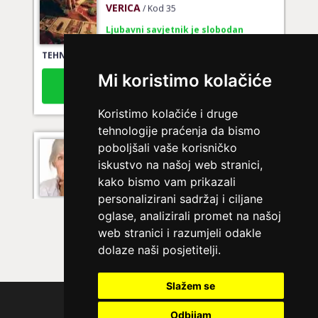
Ljubavni savjetnik je slobodan
TEHNIKE:
tarot za ljubav
Broj tel: 064/600-600
Mi koristimo kolačiće
tel:0,93€ - mob:1,12€ min
Koristimo kolačiće i druge
tehnologije praćenja da bismo
poboljšali vaše korisničko
DENI
/ Kod 15
iskustvo na našoj web stranici,
Ljubavni savjetnik je zauzet
kako bismo vam prikazali
TEHNIKE:
prekidi veze, bračni problemi, pomirjenje
personalizirani sadržaj i ciljane
oglase, analizirali promet na našoj
Broj tel: 064/600-600
web stranici i razumjeli odakle
tel:0,93€ - mob:1,12€ min
dolaze naši posjetitelji.
Slažem se
Polica privatnosti
KRISTINA
/ Kod 160
Odbijam