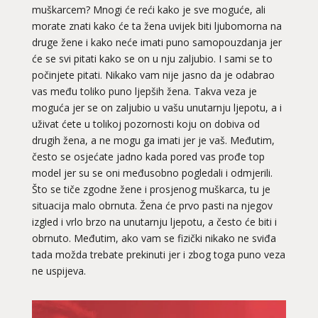
muškarcem? Mnogi će reći kako je sve moguće, ali
morate znati kako će ta žena uvijek biti ljubomorna na
druge žene i kako neće imati puno samopouzdanja jer
će se svi pitati kako se on u nju zaljubio. I sami se to
počinjete pitati. Nikako vam nije jasno da je odabrao
vas među toliko puno ljepših žena. Takva veza je
moguća jer se on zaljubio u vašu unutarnju ljepotu, a i
uživat ćete u tolikoj pozornosti koju on dobiva od
drugih žena, a ne mogu ga imati jer je vaš. Međutim,
često se osjećate jadno kada pored vas prođe top
model jer su se oni međusobno pogledali i odmjerili.
Što se tiče zgodne žene i prosjenog muškarca, tu je
situacija malo obrnuta. Žena će prvo pasti na njegov
izgled i vrlo brzo na unutarnju ljepotu, a često će biti i
obrnuto. Međutim, ako vam se fizički nikako ne sviđa
tada možda trebate prekinuti jer i zbog toga puno veza
ne uspijeva.