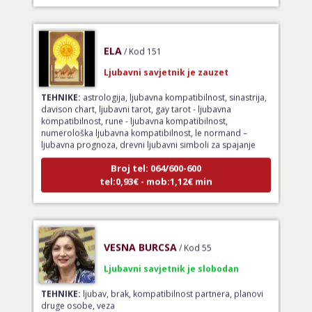
ELA
/ Kod 151
Ljubavni savjetnik je zauzet
TEHNIKE:
astrologija, ljubavna kompatibilnost, sinastrija,
davison chart, ljubavni tarot, gay tarot - ljubavna
kompatibilnost, rune - ljubavna kompatibilnost,
numerološka ljubavna kompatibilnost, le normand –
ljubavna prognoza, drevni ljubavni simboli za spajanje
Broj tel: 064/600-600
tel:0,93€ - mob:1,12€ min
VESNA BURCSA
/ Kod 55
Ljubavni savjetnik je slobodan
TEHNIKE:
ljubav, brak, kompatibilnost partnera, planovi
druge osobe, veza