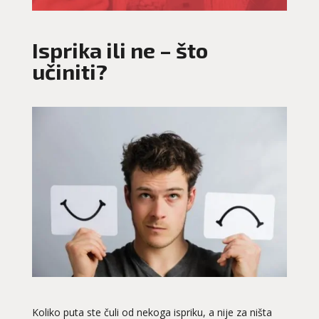
Isprika ili ne – što
učiniti?
Koliko puta ste čuli od nekoga ispriku, a nije za ništa