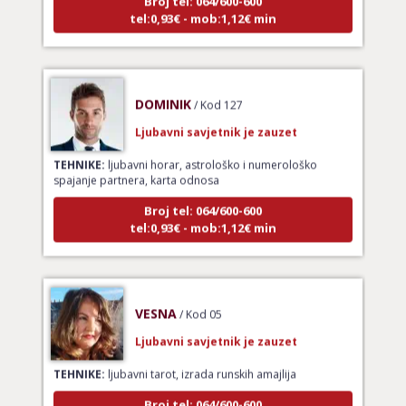
tel:0,93€ - mob:1,12€ min
DOMINIK
/ Kod 127
Ljubavni savjetnik je zauzet
TEHNIKE:
ljubavni horar, astrološko i numerološko
spajanje partnera, karta odnosa
Broj tel: 064/600-600
tel:0,93€ - mob:1,12€ min
VESNA
/ Kod 05
Ljubavni savjetnik je zauzet
TEHNIKE:
ljubavni tarot, izrada runskih amajlija
Broj tel: 064/600-600