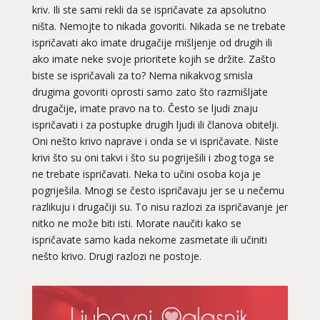
kriv. Ili ste sami rekli da se ispričavate za apsolutno
ništa. Nemojte to nikada govoriti. Nikada se ne trebate
ispričavati ako imate drugačije mišljenje od drugih ili
ako imate neke svoje prioritete kojih se držite. Zašto
biste se ispričavali za to? Nema nikakvog smisla
drugima govoriti oprosti samo zato što razmišljate
drugačije, imate pravo na to. Često se ljudi znaju
ispričavati i za postupke drugih ljudi ili članova obitelji.
Oni nešto krivo naprave i onda se vi ispričavate. Niste
krivi što su oni takvi i što su pogriješili i zbog toga se
ne trebate ispričavati. Neka to učini osoba koja je
pogriješila. Mnogi se često ispričavaju jer se u nečemu
razlikuju i drugačiji su. To nisu razlozi za ispričavanje jer
nitko ne može biti isti. Morate naučiti kako se
ispričavate samo kada nekome zasmetate ili učiniti
nešto krivo. Drugi razlozi ne postoje.