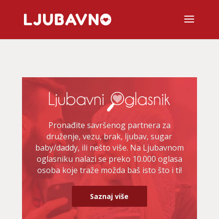
Pronađite savršenog partnera za
druženje, vezu, brak, ljubav, sugar
baby/daddy, ili nešto više. Na Ljubavnom
oglasniku nalazi se preko 10.000 oglasa
osoba koje traže možda baš isto što i ti!
Saznaj više