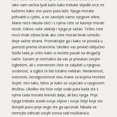
Iako vam većina ljudi kaže kako trebate slijediti srce mi
kažemo kako ono puno puta laže. Njega morate
prihvatiti u cjelini, a ne zavoljeti samo njegove vrline.
Mane neće nikuda otići i s njima ćete se kasnije morati
nositi. Odnos vaše obitelji i njega je važan. Teško ćete
moći imati zdravi brak ako ćete morati birati između
dvije važne strane. Promatrajte ga i kako se ponaša u
javnosti prema strancima. Ukoliko vas privlači isključivo
fizički tada je očito kako si nećete pasati na drugačiji
način. Sasvim je normalno da vas je privukao svojim
izgledom, ali s vremenom ćete se zaljubiti u njegovu
osobnost, a izgled će biti totalno nebitan. Neiskrenost,
ovisnosti, neodgovornost nisu mane sa kojima možete
živjeti. Isto tako, bitno je kako se osjećate u njegovom
društvu. Ukoliko ste loše volje svaki puta kada ste s
njime tada morate krenuti dalje, ali bez njega. Prije
njega trebate staviti svoje ciljeve i svoje želje koje ste
donijeli puno prije nego ste ga upoznali. Nikada se
nemojte odricati svojih snova radi muškaraca.