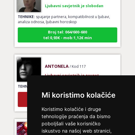
Ljubavni savjetnik je slobodan
TEHNIKE:
spajanje partnera, kompatibilnost u ljubavi,
analiza odnosa, ljubavni horoskop
Broj tel: 064/600-600
tel:0,93€ - mob:1,12€ min
ANTONELA
/ Kod 117
Ljubavni savjetnik je zauzet
TEHNIKE:
tarot za ljubav
Mi koristimo kolačiće
Broj tel: 064/600-600
tel:0,93€ - mob:1,12€ min
Koristimo kolačiće i druge
tehnologije praćenja da bismo
poboljšali vaše korisničko
LUCIJA
/ Kod #136
iskustvo na našoj web stranici,