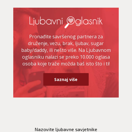
Pronađite savršenog partnera za
druženje, vezu, brak, ljubav, sugar
baby/daddy, ili nešto više. Na Ljubavnom
oglasniku nalazi se preko 10.000 oglasa
osoba koje traže možda baš isto što i ti!
Saznaj više
LUCIJA
/ Kod #136
Ljubavni savjetnik je zauzet
Nazovite ljubavne savjetnike
TEHNIKE:
spajanje partnera