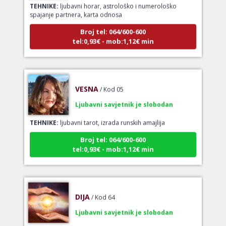
spajanje partnera, karta odnosa
Broj tel: 064/600-600
tel:0,93€ - mob:1,12€ min
VESNA
/ Kod 05
Ljubavni savjetnik je slobodan
TEHNIKE:
ljubavni tarot, izrada runskih amajlija
Broj tel: 064/600-600
tel:0,93€ - mob:1,12€ min
DIJA
/ Kod 64
Ljubavni savjetnik je slobodan
TEHNIKE:
vedska astrologija (jyotish), reiki, tarot, oracle