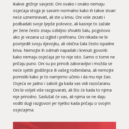
ikakve grižnje savjesti. Oni ovako i onako nemaju
osjećaja stoga je sasvim normalno kako ih takve stvari
neće uznemiravati, ali ste u krivu. Oni vole zezati i
podbadati svoje ljepše polovice, ali kasnije to zažale
jer žene često znaju ozbiljno shvatiti šalu, pogotovo
ako je vezana uz izgled i prehranu. Oni nikada ne bi
povrijedili svoju djevojku, ali obična šala često ispadne
kriva. Nemojte ih odmah napadati i krenuti govoriti
kako nemaju osjećaja jer to nije isto. Samo o tome ne
pričaju puno. Oni su po prirodi zaboravljivi i možda se
neće sjetiti godišnjice ili vašeg rođendana, ali nemojte
pomisliti kako je to namjerno učinio i da mu nije žao.
Osjeća se jadno i zaboli ga kada vas vidi razočaranu.
Oni bi voljeli više razgovarati, ali što će kada to njima
nije prirodno. Saslušat će vas, ali njima se ne daju
voditi dugi razgovori jer rijetko kada pričaju o svojim
osjećajima.
DI (DIJANA)
/ Kod 67
Ljubavni savjetnik je slobodan