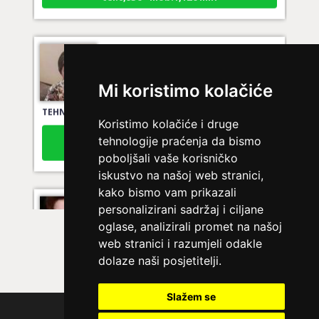
JASMINKA
/ Kod 56
Ljubavni savjetnik je slobodan
Mi koristimo kolačiće
TEHNIKE:
astrologija za ljubav
Koristimo kolačiće i druge
Broj tel: 064/600-600
tel:0,93€ - mob:1,12€ min
tehnologije praćenja da bismo
poboljšali vaše korisničko
iskustvo na našoj web stranici,
kako bismo vam prikazali
SARA
/ Kod 01
personalizirani sadržaj i ciljane
oglase, analizirali promet na našoj
Ljubavni savjetnik je slobodan
web stranici i razumjeli odakle
TEHNIKE:
ljubav, brak, veze
dolaze naši posjetitelji.
Broj tel: 064/600-600
tel:0,93€ - mob:1,12€ min
Slažem se
Polica privatnosti