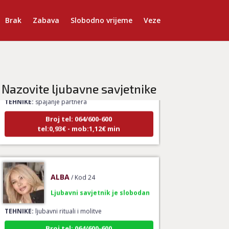
Brak
Zabava
Slobodno vrijeme
Veze
LUCIJA
/ Kod #136
Ljubavni savjetnik je zauzet
Nazovite ljubavne savjetnike
TEHNIKE:
spajanje partnera
Broj tel: 064/600-600
tel:0,93€ - mob:1,12€ min
ALBA
/ Kod 24
Ljubavni savjetnik je slobodan
TEHNIKE:
ljubavni rituali i molitve
Broj tel: 064/600-600