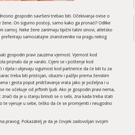
dnosno gospodin savršeni trebao biti. Očekivanja ovise o
e žene. On sigurno postoji, samo kako ga pronaći? Odlike
ni samoj. Neke žene zanimaju tipični tatini sinovi, atletsko
iše preferiraju samozatajne znanstvenike na pragu nekog
ati gospodin pravi zauzima vjernost. Vjernost kod
ola priznalo da je varalo. Cijeni se i poštenje kod
 djela i ulijevaju sigurnost kod partnerice da će biti tu za
arac treba biti pristojan, obazriv i pažljiv prema ženskim
na i gesta poput pridržavanja vrata jako je poželjna i u
 se ne očekuje od jeftinih ljudi. Ako je gospodin pravi nema,
 znači da je u stanju brinuti se o sebi, zna kada treba stati
lo te vjeruje u sebe, teško da će se promijeniti i neugodno
ina pravog. Pokazatelj je da je čovjek zadovoljan svojim