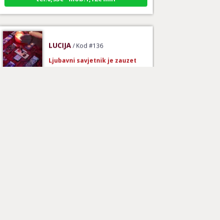
LUCIJA
/ Kod #136
Ljubavni savjetnik je zauzet
TEHNIKE:
spajanje partnera
Broj tel: 064/600-600
tel:0,93€ - mob:1,12€ min
ALBA
/ Kod 24
Ljubavni savjetnik je slobodan
TEHNIKE:
ljubavni rituali i molitve
Broj tel: 064/600-600
tel:0,93€ - mob:1,12€ min