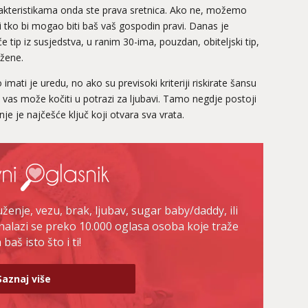
akteristikama onda ste prava sretnica. Ako ne, možemo
tko bi mogao biti baš vaš gospodin pravi. Danas je
 tip iz susjedstva, u ranim 30-ima, pouzdan, obiteljski tip,
 žene.
 imati je uredu, no ako su previsoki kriteriji riskirate šansu
vas može kočiti u potrazi za ljubavi. Tamo negdje postoji
nje je najčešće ključ koji otvara sva vrata.
enje, vezu, brak, ljubav, sugar baby/daddy, ili
nalazi se preko 10.000 oglasa osoba koje traže
baš isto što i ti!
Saznaj više