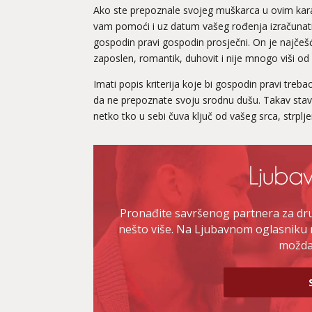
Ako ste prepoznale svojeg muškarca u ovim kar
vam pomoći i uz datum vašeg rođenja izračunati 
gospodin pravi gospodin prosječni. On je najčešće
zaposlen, romantik, duhovit i nije mnogo viši od
Imati popis kriterija koje bi gospodin pravi trebao
da ne prepoznate svoju srodnu dušu. Takav stav 
netko tko u sebi čuva ključ od vašeg srca, strplje
Pronađite savršenog partnera za druž
nešto više. Na Ljubavnom oglasniku 
možda 