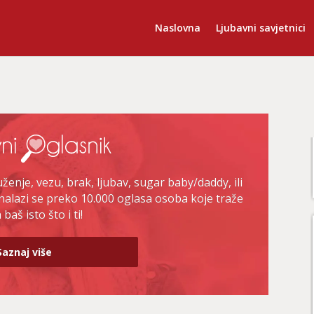
Naslovna
Ljubavni savjetnici
enje, vezu, brak, ljubav, sugar baby/daddy, ili
nalazi se preko 10.000 oglasa osoba koje traže
baš isto što i ti!
Saznaj više