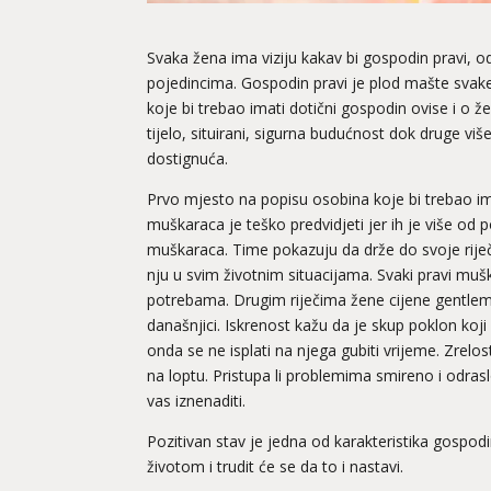
Svaka žena ima viziju kakav bi gospodin pravi, o
pojedincima. Gospodin pravi je plod mašte svak
koje bi trebao imati dotični gospodin ovise i o že
tijelo, situirani, sigurna budućnost dok druge v
dostignuća.
Prvo mjesto na popisu osobina koje bi trebao im
muškaraca je teško predvidjeti jer ih je više od p
muškaraca. Time pokazuju da drže do svoje riječi i
nju u svim životnim situacijama. Svaki pravi mušk
potrebama. Drugim riječima žene cijene gentleme
današnjici. Iskrenost kažu da je skup poklon koji
onda se ne isplati na njega gubiti vrijeme. Zrelost
na loptu. Pristupa li problemima smireno i odras
vas iznenaditi.
Pozitivan stav je jedna od karakteristika gospod
životom i trudit će se da to i nastavi.