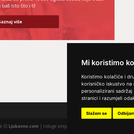
baš isto što i ti!
Saznaj više
Mi koristimo ko
Koristimo kolačiće i dr
korisničko iskustvo na
personalizirani sadržaj 
stranici i razumjeli odak
Slažem se
Odbija
ght Ⓒ
Ljubavno.com
| Usluge smiju koristiti osobe starije od +18 god