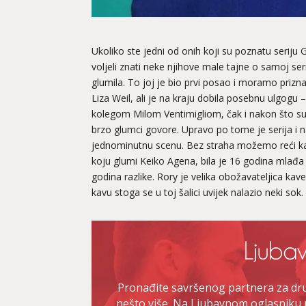
Ukoliko ste jedni od onih koji su poznatu seriju G
voljeli znati neke njihove male tajne o samoj seri
glumila. To joj je bio prvi posao i moramo priznat
Liza Weil, ali je na kraju dobila posebnu ulgogu –
kolegom Milom Ventimigliom, čak i nakon što su nji
brzo glumci govore. Upravo po tome je serija i n
jednominutnu scenu. Bez straha možemo reći kako
koju glumi Keiko Agena, bila je 16 godina mlađa
godina razlike. Rory je velika obožavateljica kave i
kavu stoga se u toj šalici uvijek nalazio neki sok.
Pronađite savršenog partnera za druž
nešto više. Na Ljubavnom oglasniku 