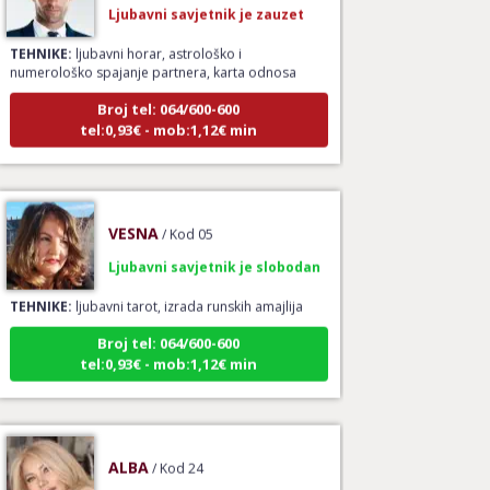
TEHNIKE:
ljubavni horar, astrološko i
numerološko spajanje partnera, karta odnosa
Broj tel: 064/600-600
tel:0,93€ - mob:1,12€ min
VESNA
/ Kod 05
Ljubavni savjetnik je slobodan
TEHNIKE:
ljubavni tarot, izrada runskih amajlija
Broj tel: 064/600-600
tel:0,93€ - mob:1,12€ min
ALBA
/ Kod 24
Ljubavni savjetnik je slobodan