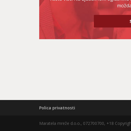
možda 
Polica privatnosti
Maratela mreže d.o.o., 072700700, +18 Copyri