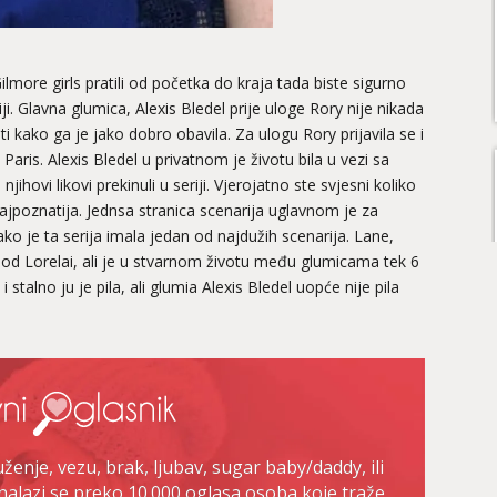
ilmore girls pratili od početka do kraja tada biste sigurno
ji. Glavna glumica, Alexis Bledel prije uloge Rory nije nikada
i kako ga je jako dobro obavila. Za ulogu Rory prijavila se i
 Paris. Alexis Bledel u privatnom je životu bila u vezi sa
hovi likovi prekinuli u seriji. Vjerojatno ste svjesni koliko
ajpoznatija. Jednsa stranica scenarija uglavnom je za
 je ta serija imala jedan od najdužih scenarija. Lane,
 od Lorelai, ali je u stvarnom životu među glumicama tek 6
 stalno ju je pila, ali glumia Alexis Bledel uopće nije pila
enje, vezu, brak, ljubav, sugar baby/daddy, ili
nalazi se preko 10.000 oglasa osoba koje traže