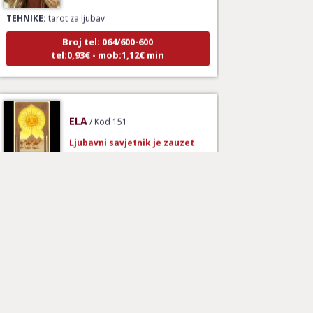
TEHNIKE:
tarot za ljubav
Broj tel: 064/600-600
tel:0,93€ - mob:1,12€ min
ELA
/ Kod 151
Ljubavni savjetnik je zauzet
TEHNIKE:
astrologija, ljubavna kompatibilnost,
sinastrija, davison chart, ljubavni tarot, gay tarot -
ljubavna kompatibilnost, rune - ljubavna
kompatibilnost, numerološka ljubavna
kompatibilnost, le normand –ljubavna prognoza,
drevni ljubavni simboli za spajanje
Broj tel: 064/600-600
tel:0,93€ - mob:1,12€ min