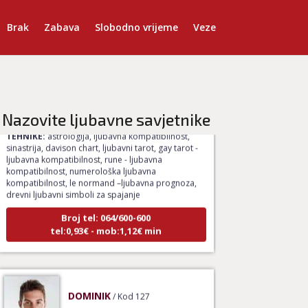
Brak
Zabava
Slobodno vrijeme
Veze
ELA
/ Kod 151
Ljubavni savjetnik je zauzet
Nazovite ljubavne savjetnike
TEHNIKE:
astrologija, ljubavna kompatibilnost,
sinastrija, davison chart, ljubavni tarot, gay tarot -
ljubavna kompatibilnost, rune - ljubavna
kompatibilnost, numerološka ljubavna
kompatibilnost, le normand –ljubavna prognoza,
drevni ljubavni simboli za spajanje
Broj tel: 064/600-600
tel:0,93€ - mob:1,12€ min
DOMINIK
/ Kod 127
Ljubavni savjetnik je zauzet