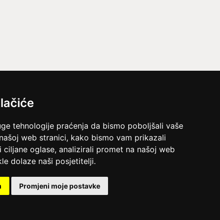
DOMINIK
/ Kod 127
Ljubavni savjetnik je zauzet
TEHNIKE:
ljubavni horar, astrološko i
numerološko spajanje partnera, karta odnosa
Broj tel: 064/600-600
tel:0,93€ - mob:1,12€ min
lačiće
VESNA
/ Kod 05
uge tehnologije praćenja da bismo poboljšali vaše
Ljubavni savjetnik je slobodan
 našoj web stranici, kako bismo vam prikazali
i ciljane oglase, analizirali promet na našoj web
TEHNIKE:
ljubavni tarot, izrada runskih amajlija
le dolaze naši posjetitelji.
Broj tel: 064/600-600
tel:0,93€ - mob:1,12€ min
m
Promjeni moje postavke
ina.