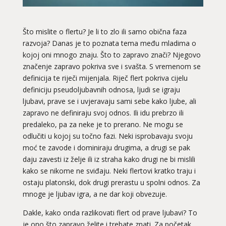
Što mislite o flertu? Je li to zlo ili samo obična faza
razvoja? Danas je to poznata tema među mladima o
kojoj oni mnogo znaju. Što to zapravo znači? Njegovo
značenje zapravo pokriva sve i svašta. S vremenom se
definicija te riječi mijenjala. Riječ flert pokriva cijelu
definiciju pseudoljubavnih odnosa, ljudi se igraju
ljubavi, prave se i uvjeravaju sami sebe kako ljube, ali
zapravo ne definiraju svoj odnos. Ili idu prebrzo ili
predaleko, pa za neke je to prerano. Ne mogu se
odlučiti u kojoj su točno fazi. Neki isprobavaju svoju
moć te zavode i dominiraju drugima, a drugi se pak
daju zavesti iz želje ili iz straha kako drugi ne bi mislili
kako se nikome ne sviđaju. Neki flertovi kratko traju i
ostaju platonski, dok drugi prerastu u spolni odnos. Za
mnoge je ljubav igra, a ne dar koji obvezuje.
Dakle, kako onda razlikovati flert od prave ljubavi? To
je ono što zapravo želite i trebate znati. Za početak