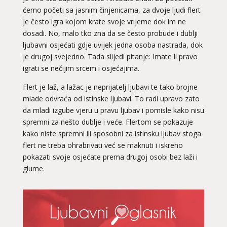
ćemo početi sa jasnim činjenicama, za dvoje ljudi flert
je često igra kojom krate svoje vrijeme dok im ne
dosadi. No, malo tko zna da se često probude i dublji
ljubavni osjećati gdje uvijek jedna osoba nastrada, dok
je drugoj svejedno. Tada slijedi pitanje: Imate li pravo
igrati se nečijim srcem i osjećajima.
Flert je laž, a lažac je neprijatelj ljubavi te tako brojne
mlade odvraća od istinske ljubavi. To radi upravo zato
da mladi izgube vjeru u pravu ljubav i pomisle kako nisu
spremni za nešto dublje i veće. Flertom se pokazuje
kako niste spremni ili sposobni za istinsku ljubav stoga
flert ne treba ohrabrivati već se maknuti i iskreno
pokazati svoje osjećate prema drugoj osobi bez laži i
glume.