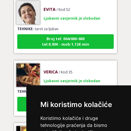
EVITA
/ Kod 52
Ljubavni savjetnik je slobodan
TEHNIKE:
tarot za ljubav
Broj tel: 064/600-600
tel:0,93€ - mob:1,12€ min
VERICA
/ Kod 35
Ljubavni savjetnik je slobodan
TEHNIKE:
tarot za ljubav
Broj tel: 064/600-600
tel:0,93€ - mob:1,12€ min
Mi koristimo kolačiće
Koristimo kolačiće i druge
tehnologije praćenja da bismo
ELA
/ Kod 151