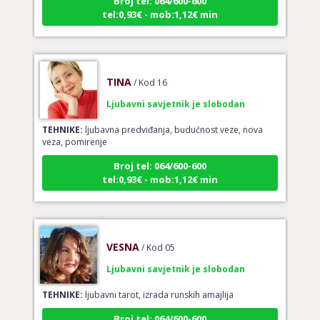
tel:0,93€ - mob:1,12€ min
TINA
/ Kod 16
Ljubavni savjetnik je slobodan
TEHNIKE:
ljubavna predviđanja, budućnost veze, nova
veza, pomirenje
Broj tel: 064/600-600
tel:0,93€ - mob:1,12€ min
VESNA
/ Kod 05
Ljubavni savjetnik je slobodan
TEHNIKE:
ljubavni tarot, izrada runskih amajlija
Broj tel: 064/600-600
tel:0,93€ - mob:1,12€ min