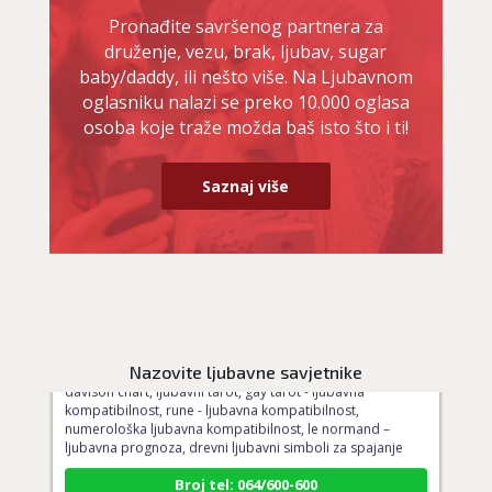
Pronađite savršenog partnera za
druženje, vezu, brak, ljubav, sugar
baby/daddy, ili nešto više. Na Ljubavnom
oglasniku nalazi se preko 10.000 oglasa
osoba koje traže možda baš isto što i ti!
Saznaj više
ELA
/ Kod 151
Ljubavni savjetnik je slobodan
TEHNIKE:
astrologija, ljubavna kompatibilnost, sinastrija,
Nazovite ljubavne savjetnike
davison chart, ljubavni tarot, gay tarot - ljubavna
kompatibilnost, rune - ljubavna kompatibilnost,
numerološka ljubavna kompatibilnost, le normand –
ljubavna prognoza, drevni ljubavni simboli za spajanje
Broj tel: 064/600-600
tel:0,93€ - mob:1,12€ min