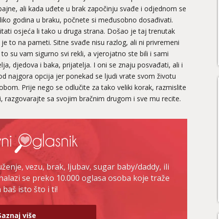
 bajne, ali kada uđete u brak započinju svađe i odjednom se
koliko godina u braku, počnete si međusobno dosađivati.
pitati osjeća li tako u druga strana. Došao je taj trenutak
je to na pameti. Sitne svađe nisu razlog, ali ni privremeni
 to su vam sigurno svi rekli, a vjerojatno ste bili i sami
ja, djedova i baka, prijatelja. I oni se znaju posvađati, ali i
d najgora opcija jer ponekad se ljudi vrate svom životu
bom. Prije nego se odlučite za tako veliki korak, razmislite
li, razgovarajte sa svojim bračnim drugom i sve mu recite.
enje, vezu, brak, ljubav, sugar baby/daddy, ili
nalazi se preko 10.000 oglasa osoba koje traže
baš isto što i ti!
Saznaj više