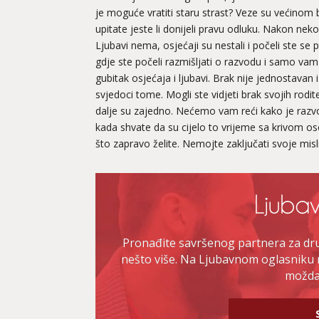
je moguće vratiti staru strast? Veze su većinom
upitate jeste li donijeli pravu odluku. Nakon ne
Ljubavi nema, osjećaji su nestali i počeli ste se 
gdje ste počeli razmišljati o razvodu i samo vam 
gubitak osjećaja i ljubavi. Brak nije jednostavan i
svjedoci tome. Mogli ste vidjeti brak svojih roditel
dalje su zajedno. Nećemo vam reći kako je razvo
kada shvate da su cijelo to vrijeme sa krivom oso
što zapravo želite. Nemojte zaključati svoje mis
Pronađite savršenog partnera za druž
nešto više. Na Ljubavnom oglasniku 
možda 