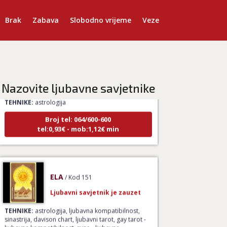
Brak
Zabava
Slobodno vrijeme
Veze
VIKTORIJA
/ Kod 369
Ljubavni savjetnik je zauzet
Nazovite ljubavne savjetnike
TEHNIKE:
astrologija
Broj tel: 064/600-600
tel:0,93€ - mob:1,12€ min
ELA
/ Kod 151
Ljubavni savjetnik je zauzet
TEHNIKE:
astrologija, ljubavna kompatibilnost,
sinastrija, davison chart, ljubavni tarot, gay tarot -
ljubavna kompatibilnost, rune - ljubavna