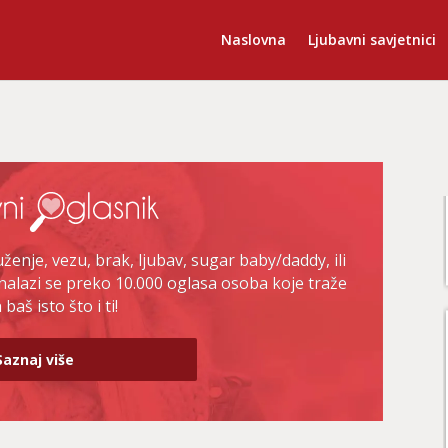
Naslovna
Ljubavni savjetnici
enje, vezu, brak, ljubav, sugar baby/daddy, ili
nalazi se preko 10.000 oglasa osoba koje traže
baš isto što i ti!
Saznaj više