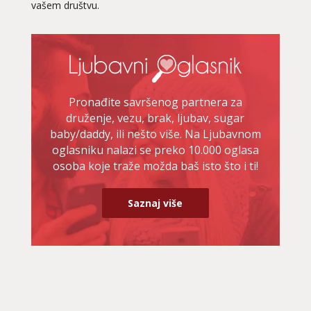
vašem društvu.
Pronađite savršenog partnera za
druženje, vezu, brak, ljubav, sugar
baby/daddy, ili nešto više. Na Ljubavnom
oglasniku nalazi se preko 10.000 oglasa
osoba koje traže možda baš isto što i ti!
Saznaj više
VIKTORIJA
/ Kod 369
Ljubavni savjetnik je zauzet
TEHNIKE:
astrologija