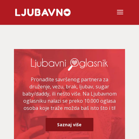
Pronađite savršenog partnera za
druženje, vezu, brak, ljubav, sugar
baby/daddy, ili nešto više. Na Ljubavnom
oglasniku nalazi se preko 10.000 oglasa
osoba koje traže možda baš isto što i ti!
Saznaj više