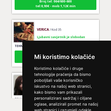
tel:0,93€ - mob:1,12€ min
VERICA
/ Kod 35
Ljubavni savjetnik je slobodan
TEHNIKE:
tarot za ljubav
Broj tel: 064/600-600
tel:0,93€ - mob:1,12€ min
Mi koristimo kolačiće
Koristimo kolačiće i druge
tehnologije praćenja da bismo
VIKTORIJA
/ Kod 369
poboljšali vaše korisničko
Ljubavni savjetnik je zauzet
iskustvo na našoj web stranici,
kako bismo vam prikazali
TEHNIKE:
astrologija
personalizirani sadržaj i ciljane
Broj tel: 064/600-600
oglase, analizirali promet na našoj
tel:0,93€ - mob:1,12€ min
web stranici i razumjeli odakle