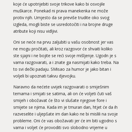
koje će upotrijebiti svoje trikove kako bi osvojile
muškarce. Ponekad ni prava manekenka ne može
protiv njih. Umjesto da se previše trudite oko svog
izgleda, mogli biste se usredotočiti i na brojne druge
atribute koji nisu vidljivi.
Oni se neće na prvu zaljubiti u vašu osobnost jer vas
ne mogu pročitati, ali kroz razgovor će shvaiti koliko
ste sjajni i ne bojite se reći svoje mišljenje. Ugodn je s
vama razgovarati, a i znate ga nasmijati kako treba. Na
to svi dečki padaju. SMisao za humor je jako bitan i
voljeli bi upoznati takvu djevojku.
Naravno da nećete uvijek razgovarati o smiješnim
temama i smijati se satima, ali on će voljeti čuti vaš
smijeh i obožavat će što vi slušate njegove fore i
smijete se njima. Kada im je tmuran dan, htjet će da ih
razveselite i uljepšate im dan kako ne bi mislili na svoje
probleme. Oni će vas obožavati jer će im biti ugodno s
vama i voljet će provoditi svo slobodno vrijeme u