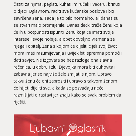
čistiti za njima, peglati, kuhati im ručak i večeru, brinuti
o djeci. Uglavnom, raditi sve kućanske poslove i biti
savršena žena. Tada je to bilo normalno, ali danas su
se stvari malo promijenile. Danas dečki traže ženu koja
će ih u potpunosti ispuniti. Ženu koja će imati svoje
interese i svoje hobije, a opet dovoljno vremena za
njega i obitelj. Žena s kojom će dijeliti cijeli svoj život
mora imati razumijevanja i uvijek biti spremna pomoći i
dati savjet. Ne izgovara se bez razloga ona slavna
rečenica, u dobru i zlu. Djevojka mora biti duhovita i
zabavna jer se najviše žele smijati s njom. Upravo
takvu ženu će oni zaprositi i upravo s takvom ženom
će htjeti dijeliti sve, a kada se posvađaju neće
razmišljati o rastavi jer znaju kako se svaki problem da
riješiti.