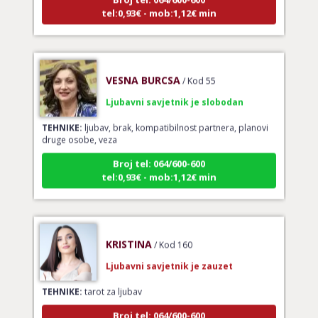
tel:0,93€ - mob:1,12€ min
VESNA BURCSA
/ Kod 55
Ljubavni savjetnik je slobodan
TEHNIKE:
ljubav, brak, kompatibilnost partnera, planovi
druge osobe, veza
Broj tel: 064/600-600
tel:0,93€ - mob:1,12€ min
KRISTINA
/ Kod 160
Ljubavni savjetnik je zauzet
TEHNIKE:
tarot za ljubav
Broj tel: 064/600-600
tel:0,93€ - mob:1,12€ min